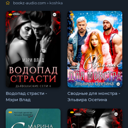
bookz-audio.com
» koshka
Водопад страсти -
Сводные для монстра -
Мэри Влад
Эльвира Осетина