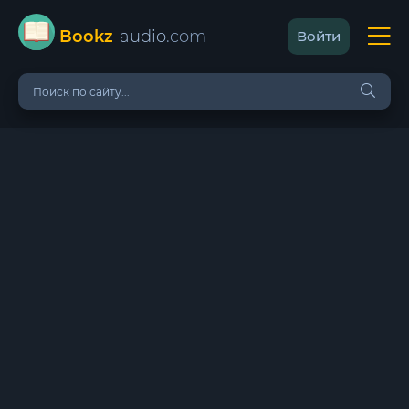
Bookz
-audio
.com
Войти