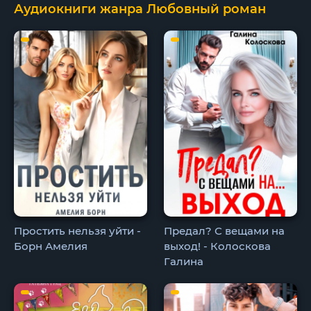
Аудиокниги жанра Любовный роман
Простить нельзя уйти -
Предал? С вещами на
Борн Амелия
выход! - Колоскова
Галина