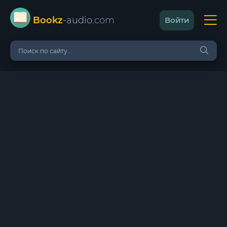
Bookz
-audio
.com
Войти