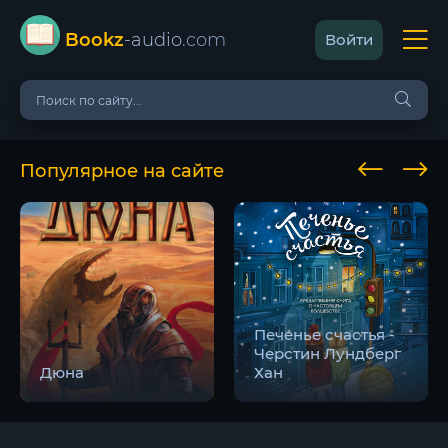
Bookz
-audio
.com
Войти
Популярное на сайте
Печенье счастья -
Черстин Лундберг
Дюна
Хан