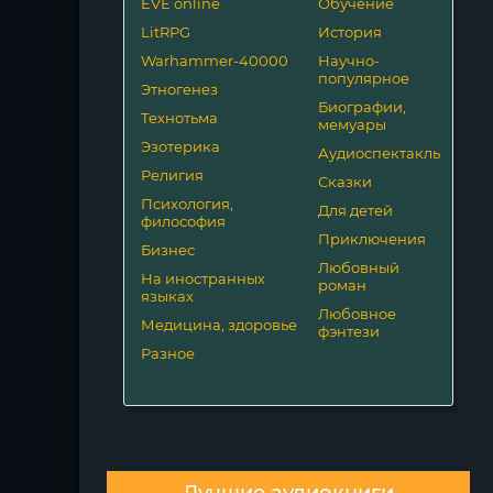
EVE online
Обучение
LitRPG
История
Warhammer-40000
Научно-
популярное
Этногенез
Биографии,
Технотьма
мемуары
Эзотерика
Аудиоспектакль
Религия
Сказки
Психология,
Для детей
философия
Приключения
Бизнес
Любовный
На иностранных
роман
языках
Любовное
Медицина, здоровье
фэнтези
Разное