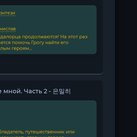
фэнтези
нислав
алорца продолжаются! На этот раз
ется помочь Грогу найти его
лым героям...
 мной. Часть 2 - 은밀히
бладатель, путешественник или