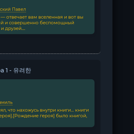
вский Павел
— отвечает вам вселенная и вот вы
ый и совершенно беспомощный
 друзей....
а 1 - 유려한
амиль
нял, что нахожусь внутри книги… книги
роя].[Рождение героя] было книгой,