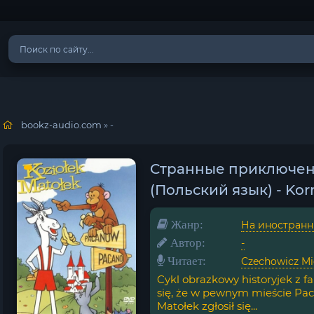
bookz-audio.com
» -
Странные приключен
(Польский язык) - Kor
Жанр:
На иностранн
Автор:
-
Читает:
Czechowicz Mi
Cykl obrazkowy historyjek z f
się, że w pewnym mieście Pac
Matołek zgłosił się...