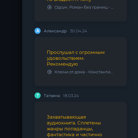
Одсун. Роман без границ - Алексей Варламов
А
Александр
30.04.24
Прослушал с огромным
удовольствием.
Рекомендую
Ключи от дома - Константин Калбазов
Т
Татьяна
18.03.24
Захватывающая
аудиокнига. Сплетены
жанры попаданцы,
фантастика и частично