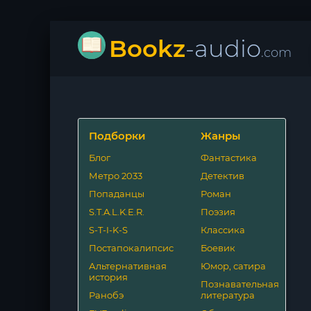
Bookz
-audio
.com
Подборки
Жанры
Блог
Фантастика
Метро 2033
Детектив
Попаданцы
Роман
S.T.A.L.K.E.R.
Поэзия
S-T-I-K-S
Классика
Постапокалипсис
Боевик
Альтернативная
Юмор, сатира
история
Познавательная
Ранобэ
литература