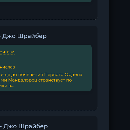
- Джо Шрайбер
фэнтези
нислав
 ещё до появления Первого Ордена,
ами Мандалорец странствует по
и в...
 - Джо Шрайбер