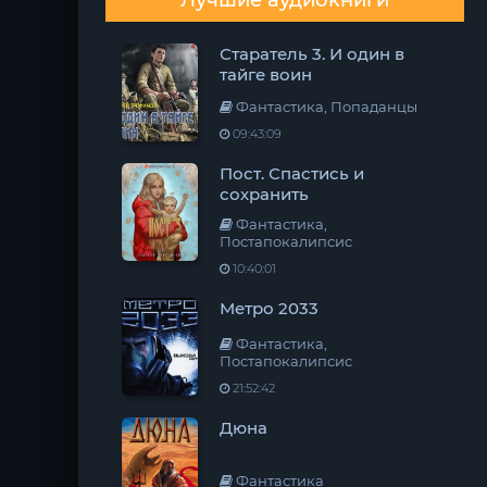
Лучшие аудиокниги
Старатель 3. И один в
тайге воин
Фантастика, Попаданцы
09:43:09
Пост. Спастись и
сохранить
Фантастика,
Постапокалипсис
10:40:01
Метро 2033
Фантастика,
Постапокалипсис
21:52:42
Дюна
Фантастика