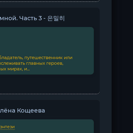
мной. Часть 3 - 은밀히
бладатель, путешественник или
слеживать главных героев,
х мирах, и...
лёна Кощеева
фэнтези