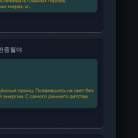
слеживать главных героев,
х мирах, и...
- 한중월야
ённый принц. Появившись на свет без
 энергии. С самого раннего детства