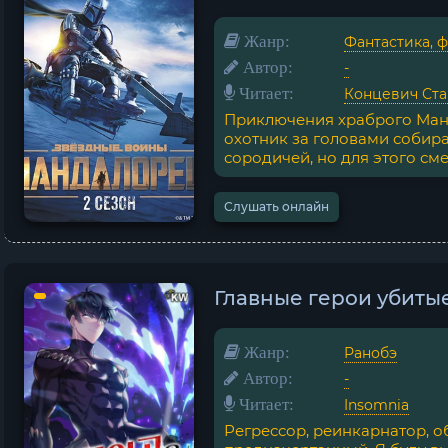
Жанр:
Фантастика, 
Автор:
-
Читает:
Концевич Ста
Приключения храброго Манд
охотник за головами собира
сородичей, но для этого сме
Слушать онлайн
Главные герои убитые
Жанр:
Ранобэ
Автор:
-
Читает:
Insomnia
Регрессор, реинкарнатор, о