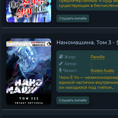
предначертанный. Я буду вы
существующих в бесчисленны
Слушать онлайн
Наномашина. Том 3 
Жанр:
Ранобэ
Автор:
-
Читает:
Rulate Audio
Чхон Ё Ун — незаконнорожд
единой частички внутренней
он находился под гнётом...
Слушать онлайн