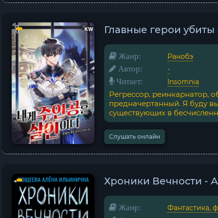
Главные герои убиты 
Жанр:
Ранобэ
Автор:
-
Читает:
Insomnia
Регрессор, реинкарнатор, о
предначертанный. Я буду вы
существующих в бесчисленны
Слушать онлайн
Хроники Вечности - А
Жанр:
Фантастика, 