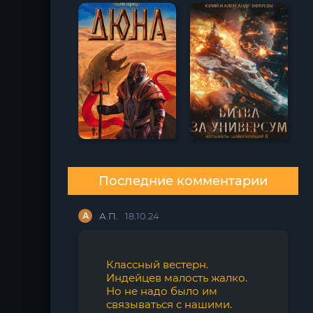
Последние комментарии
А
А.П.
18.10.24
Классный вестерн.
Индейцев малость жалко.
Но не надо было им
связываться с нашими.