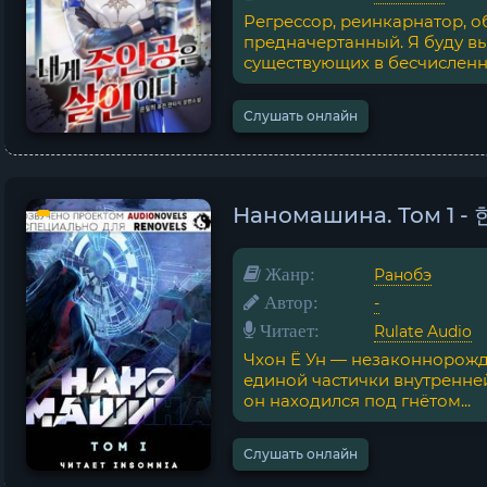
Регрессор, реинкарнатор, о
предначертанный. Я буду вы
существующих в бесчисленны
Слушать онлайн
Наномашина. Том 1 
Жанр:
Ранобэ
Автор:
-
Читает:
Rulate Audio
Чхон Ё Ун — незаконнорожд
единой частички внутренней
он находился под гнётом...
Слушать онлайн