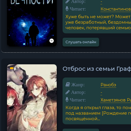
Автор:
-
Читает:
Константино
Хуже быть не может? Может 
уже безработный, бездомн
человек, потерявший семью и
Слушать онлайн
Отброс из семьи Граф
Жанр:
Ранобэ
Автор:
-
Читает:
Хаметзянов Р
Когда я открыл глаза, то по
под названием [Рождение ге
посвящённой...