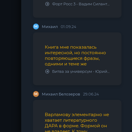
Форт Росс 3 - Вадим Силантьев
М
Михаил
01.09.24
Книга мне показалась
интересной, но постоянно
повторяющиеся фразы,
одними и теме же
Битва за универсум - Юрий Тарарев, Александр Тарарев
М
Михаил Белозеров
29.06.24
Варламову элементарно не
хватает литературного
ДАРА в форме. Формой он
не владеет. К тому