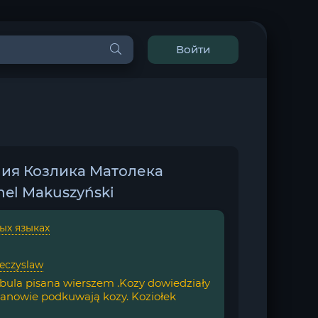
Войти
ия Козлика Матолека
nel Makuszyński
ых языках
eczyslaw
abula pisana wierszem .Kozy dowiedziały
anowie podkuwają kozy. Koziołek