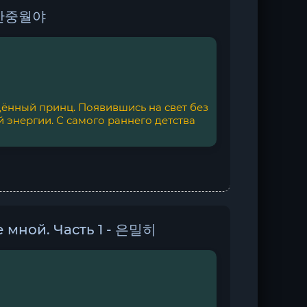
- 한중월야
ённый принц. Появившись на свет без
 энергии. С самого раннего детства
 мной. Часть 1 - 은밀히