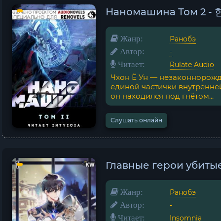
Наномашина Том 2 
Жанр:
Ранобэ
Автор:
-
Читает:
Rulate Audio
Чхон Ё Ун — незаконнорожд
единой частички внутренней
он находился под гнётом...
Слушать онлайн
Главные герои убитые
Жанр:
Ранобэ
Автор:
-
Читает:
Insomnia