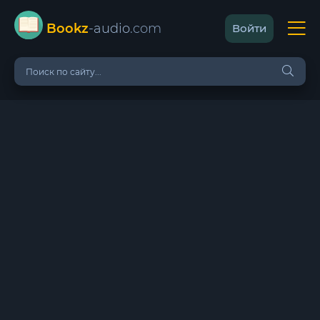
Bookz
-audio
.com
Войти