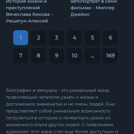
История жизни и
автопортрет в семи
преступлений
фильмах - Миллер
Вячеслава Яикова -
Джеймс
Решетун Алексей
1
2
3
4
5
6
7
8
9
10
...
169
Биографии и мемуары - это уникальный жанр,
позволяющий читателю узнать о жизни и
достижениях знаменитых и не очень людей. Они
представляют собой уникальную возможность
погрузиться в историю и почерпнуть уроки из
жизненного опыта других людей. С появлением
аудиокниг этот жанр стал еще более доступным и