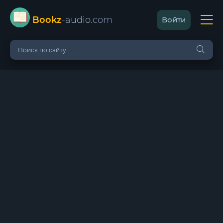
Bookz
-audio
.com
Войти