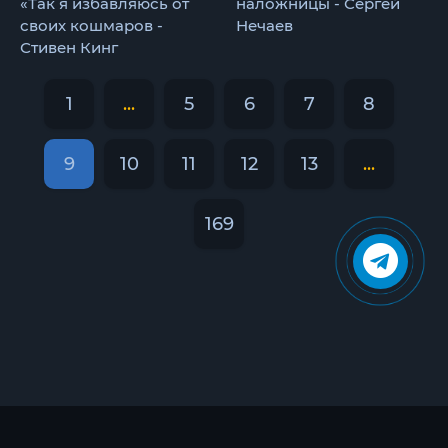
«Так я избавляюсь от
наложницы - Сергей
своих кошмаров -
Нечаев
Стивен Кинг
1
...
5
6
7
8
9
10
11
12
13
...
169