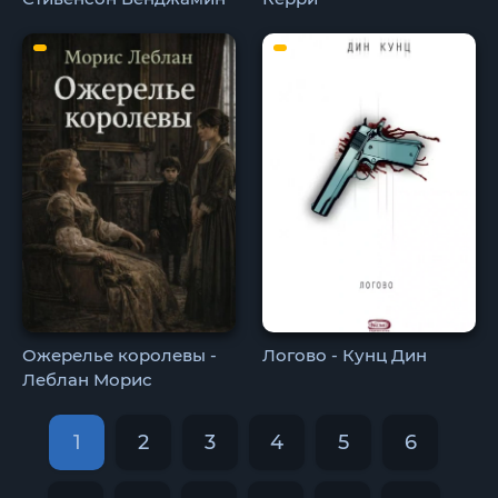
Ожерелье королевы -
Логово - Кунц Дин
Леблан Морис
1
2
3
4
5
6