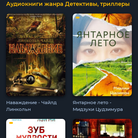
Аудиокниги жанра Детективы, триллеры
Наваждение - Чайлд
Янтарное лето -
Линкольн
Мидзуки Цудзимура