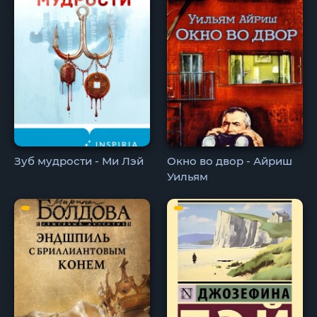
Зуб мудрости - Ми Лэй
Окно во двор - Айриш
Уильям