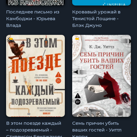
Последнее письмо из
Кровавый урожай в
Камбоджи - Юрьева
Тенистой Лощине -
Влада
Блэк Джуно
В этом поезде каждый
Семь причин убить
– подозреваемый -
ваших гостей - Уиттл
Стивенсон Бенджамин
Керри