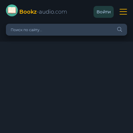
Bookz
-audio
.com
Войти