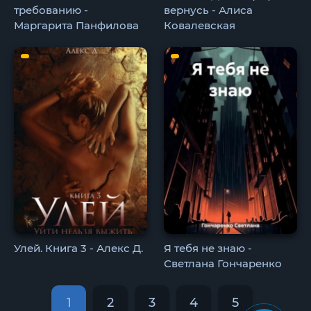
требованию -
вернусь - Алиса
Маргарита Панфилова
Ковалевская
Улей. Книга 3 - Алекс Д.
Я тебя не знаю -
Светлана Гончаренко
1
2
3
4
5