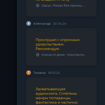
Одсун. Роман без границ - Алексей Варламов
А
Александр
30.04.24
Прослушал с огромным
удовольствием.
Рекомендую
Ключи от дома - Константин Калбазов
Т
Татьяна
18.03.24
Захватывающая
аудиокнига. Сплетены
жанры попаданцы,
фантастика и частично