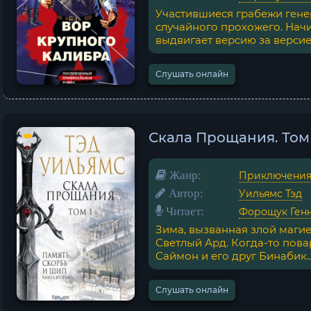
Участившиеся грабежи гене
случайного прохожего. На
выдвигает версию за версией
Слушать онлайн
Скала Прощания. Том 
Жанр:
Приключени
Автор:
Уильямс Тэд
Читает:
Форощук Ген
Зима, вызванная злой магие
Светлый Ард. Когда-то пова
Саймон и его друг Бинабик..
Слушать онлайн