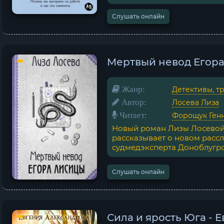
Слушать онлайн
Мертвый невод Егора
Жанр:
Детективы, т
Автор:
Лосева Лиза
Читает:
Форощук Ген
Новый роман Лизы Лосевой 
рассказывает о новом расс
судмедэксперта Доноблугро. 
Слушать онлайн
Сила и ярость Юга - 