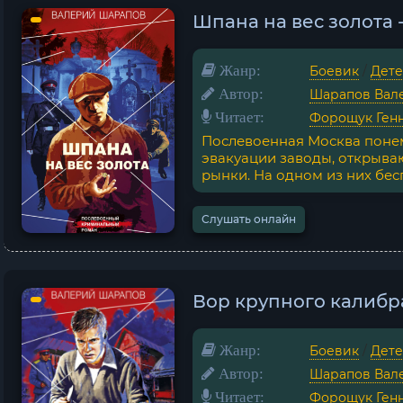
Шпана на вес золота
Жанр:
Боевик
/
Дете
Автор:
Шарапов Вал
Читает:
Форощук Ген
Послевоенная Москва понем
эвакуации заводы, открыва
рынки. На одном из них бес
Слушать онлайн
Вор крупного калибр
Жанр:
Боевик
/
Дете
Автор:
Шарапов Вал
Читает:
Форощук Ген