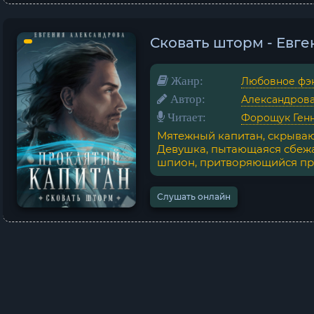
Сковать шторм - Евг
Жанр:
Любовное фэ
Автор:
Александрова
Читает:
Форощук Ген
Мятежный капитан, скрыва
Девушка, пытающаяся сбежат
шпион, притворяющийся про
Слушать онлайн