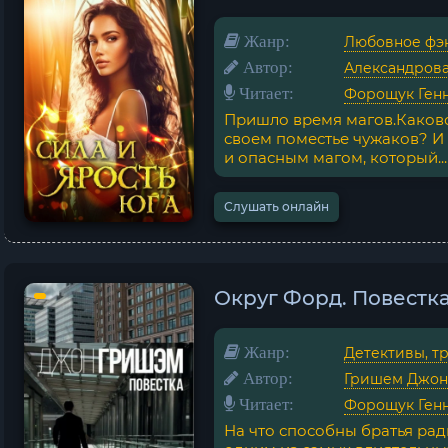
Жанр:
Любовное фэ
Автор:
Александрова
Читает:
Форощук Ген
Пришло время магов.Каково 
своем поместье чужаков? И 
и опасным магом, который...
Слушать онлайн
Округ Форд. Повестк
Жанр:
Детективы, т
Автор:
Гришем Джон
Читает:
Форощук Ген
На что способны братья рад