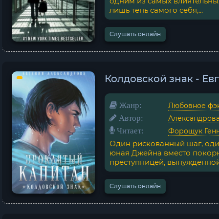
одним из самых влиятельных
лишь тень самого себя,...
Слушать онлайн
Колдовской знак - Е
Жанр:
Любовное фэ
Автор:
Александрова
Читает:
Форощук Ген
Один рискованный шаг, один
юная Джейна вместо покор
преступницей, вынужденной 
Слушать онлайн