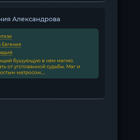
ения Александрова
нтези
 Евгения
надий
ющий бушующую в нем магию.
ь от уготованной судьбы. Маг и
стым матросом....