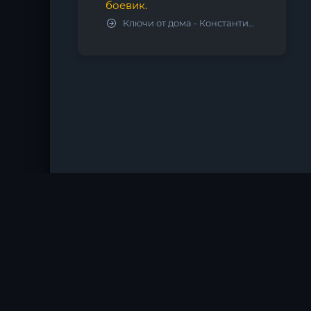
боевик.
Ключи от дома - Константин Калбазов