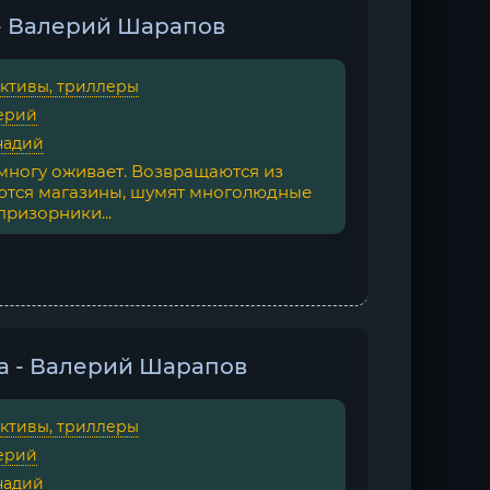
 - Валерий Шарапов
ктивы, триллеры
ерий
надий
ногу оживает. Возвращаются из
ются магазины, шумят многолюдные
призорники...
а - Валерий Шарапов
ктивы, триллеры
ерий
надий