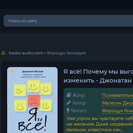
bookz-audio.com
» Форощук Геннадий
Я всё! Почему мы выг
изменить - Джонатан
Жанр:
Познавательн
Автор:
Малесик Джо
Читает:
Форощук Ген
Уже утром вы чувствуете себ
ни желания. Даже недавний 
явление, известное как...