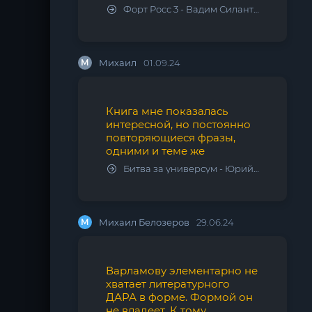
Форт Росс 3 - Вадим Силантьев
М
Михаил
01.09.24
Книга мне показалась
интересной, но постоянно
повторяющиеся фразы,
одними и теме же
Битва за универсум - Юрий Тарарев, Александр Тарарев
М
Михаил Белозеров
29.06.24
Варламову элементарно не
хватает литературного
ДАРА в форме. Формой он
не владеет. К тому