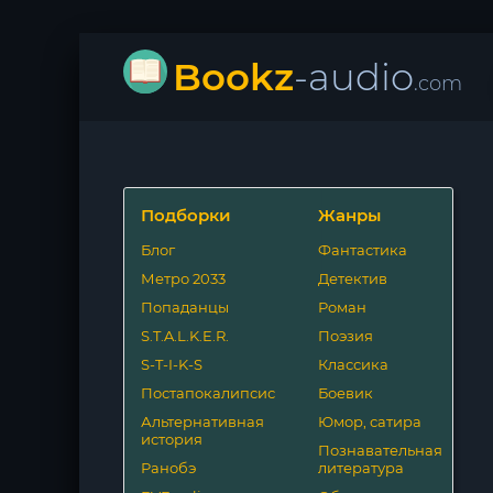
Bookz
-audio
.com
Подборки
Жанры
Блог
Фантастика
Метро 2033
Детектив
Попаданцы
Роман
S.T.A.L.K.E.R.
Поэзия
S-T-I-K-S
Классика
Постапокалипсис
Боевик
Альтернативная
Юмор, сатира
история
Познавательная
Ранобэ
литература