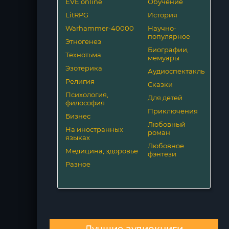
EVE online
Обучение
LitRPG
История
Warhammer-40000
Научно-
популярное
Этногенез
Биографии,
Технотьма
мемуары
Эзотерика
Аудиоспектакль
Религия
Сказки
Психология,
Для детей
философия
Приключения
Бизнес
Любовный
На иностранных
роман
языках
Любовное
Медицина, здоровье
фэнтези
Разное