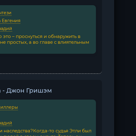
нтези
 Евгения
надий
это – проснуться и обнаружить в
не простых, а во главе с влиятельным
а - Джон Гришэм
риллеры
надий
и наследства?Когда-то судья Этли был