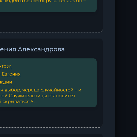
 людей в своем округе. Теперь он –
вгения Александрова
нтези
 Евгения
надий
 выбор, череда случайностей – и
ной Служительницы становится
скрываться.У...