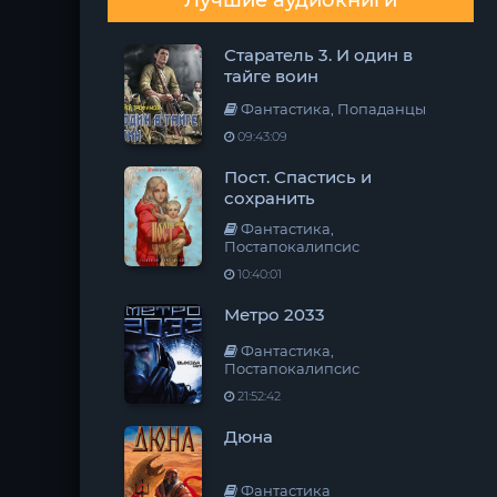
Лучшие аудиокниги
Старатель 3. И один в
тайге воин
Фантастика, Попаданцы
09:43:09
Пост. Спастись и
сохранить
Фантастика,
Постапокалипсис
10:40:01
Метро 2033
Фантастика,
Постапокалипсис
21:52:42
Дюна
Фантастика