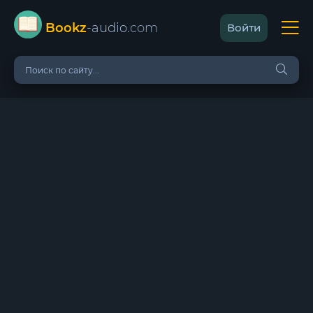
Bookz
-audio
.com
Войти