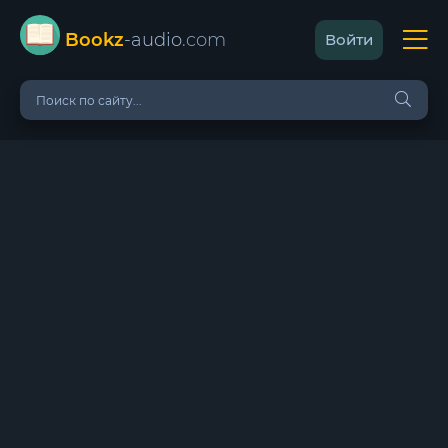
Bookz
-audio
.com
Войти