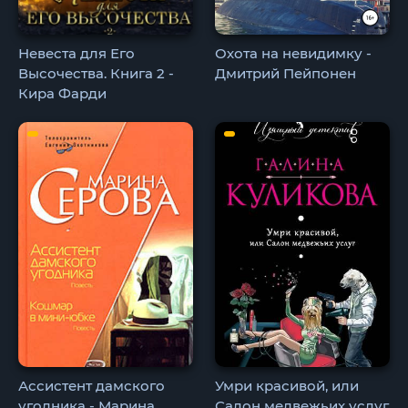
Невеста для Его
Охота на невидимку -
Высочества. Книга 2 -
Дмитрий Пейпонен
Кира Фарди
Ассистент дамского
Умри красивой, или
угодника - Марина
Салон медвежьих услуг