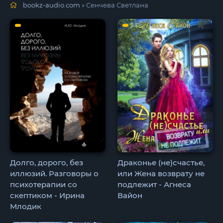
bookz-audio.com
» Сенчева Светлана
Долго, дорого, без
Драконье (не)счастье,
иллюзий. Разговоры о
или Жена возврату не
психотерапии со
подлежит - Агнеса
скептиком - Ирина
Вайон
Млодик