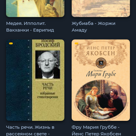
Медея. Ипполит.
Жубиаба - Жоржи
Вакханки - Еврипид
Амаду
Часть речи. Жизнь в
Фру Мария Груббе -
рассеяном свете -
Йенс Петер Якобсен