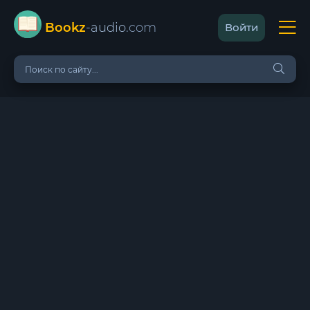
Bookz
-audio
.com
Войти