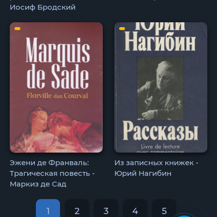
Иосиф Бродский
Эжени де Франваль:
Из записных книжек -
Трагическая повесть -
Юрий Нагибин
Маркиз де Сад
1
2
3
4
5