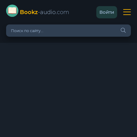
Bookz
-audio
.com
Войти