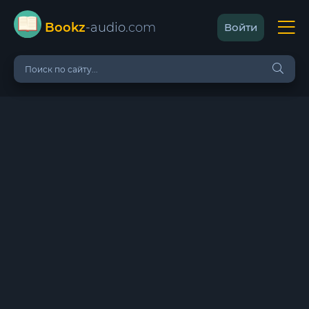
Bookz
-audio
.com
Войти