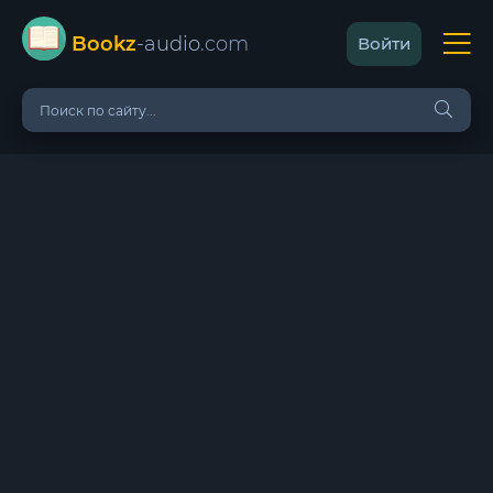
Bookz
-audio
.com
Войти