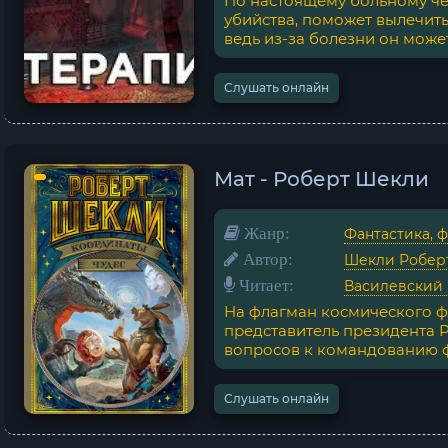
По настоящему больному ч
убийства, поможет вылечит
ведь из-за болезни он может 
Слушать онлайн
Мат - Роберт Шекли
Жанр:
Фантастика, 
Автор:
Шекли Робер
Читает:
Василевский
На флагман космического ф
представитель президента Р
вопросов к командованию фл
Слушать онлайн