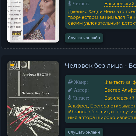
Читает:
Василевский
Джеймс Хэдли Чейз это псе
творчеством занимался Рен
своим увлекательным детект
Слушать онлайн
Человек без лица - Б
Жанр:
Фантастика, 
Автор:
Бестер Альф
Читает:
Василевский
Альфред Бестера открывает
«Человек без лица», получ
имя автора широко известны
Слушать онлайн