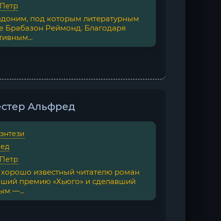
 Петр
вдоним, под которым литературным
е Брабазон Реймонд. Благодаря
ивным...
естер Альфред
фэнтези
ред
 Петр
 хорошо известный читателю роман
ивший премию «Хьюго» и сделавший
м —...