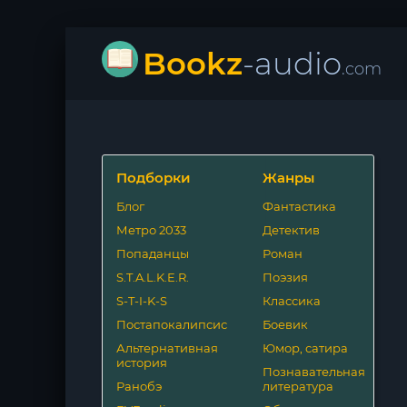
Bookz
-audio
.com
Подборки
Жанры
Блог
Фантастика
Метро 2033
Детектив
Попаданцы
Роман
S.T.A.L.K.E.R.
Поэзия
S-T-I-K-S
Классика
Постапокалипсис
Боевик
Альтернативная
Юмор, сатира
история
Познавательная
Ранобэ
литература