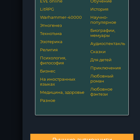
EVE online
Обучение
LitRPG
История
Warhammer-40000
Научно-
популярное
Этногенез
Биографии,
Технотьма
мемуары
Эзотерика
Аудиоспектакль
Религия
Сказки
Психология,
Для детей
философия
Приключения
Бизнес
Любовный
На иностранных
роман
языках
Любовное
Медицина, здоровье
фэнтези
Разное