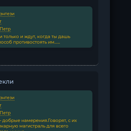
фэнтези
т
 Петр
и только и ждут, когда ты дашь
пособ противостоять им…...
екли
фэнтези
т
 Петр
добрые намерения.Говорят, с их
карную магистраль для всего