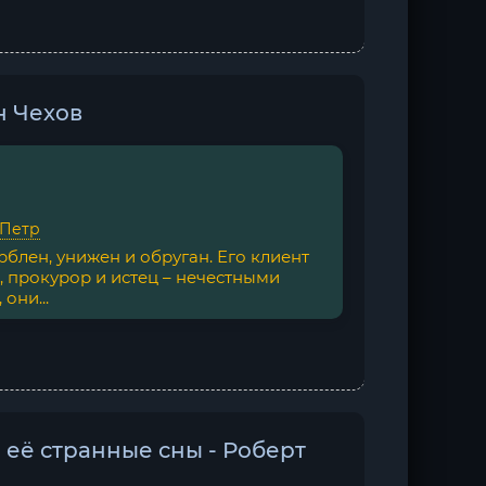
н Чехов
 Петр
блен, унижен и обруган. Его клиент
 прокурор и истец – нечестными
они...
 её странные сны - Роберт