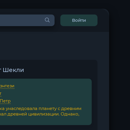
Войти
рт Шекли
фэнтези
т
 Петр
ка унаследовала планету с древним
ал древней цивилизации. Однако,