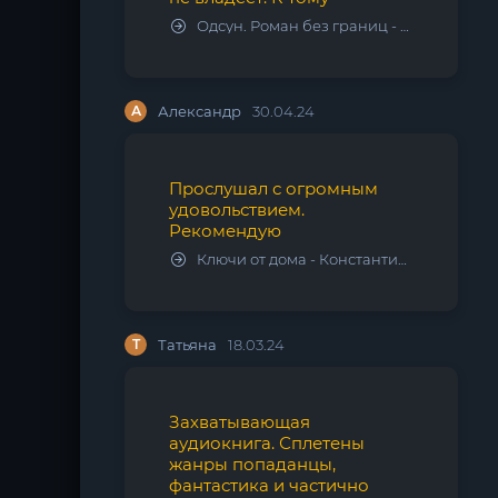
Одсун. Роман без границ - Алексей Варламов
А
Александр
30.04.24
Прослушал с огромным
удовольствием.
Рекомендую
Ключи от дома - Константин Калбазов
Т
Татьяна
18.03.24
Захватывающая
аудиокнига. Сплетены
жанры попаданцы,
фантастика и частично