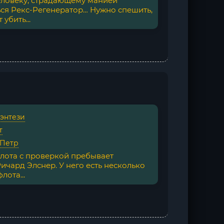
еловеку, страдающему манией
ься Рекс-Регенератор… Нужно спешить,
убить...
фэнтези
т
 Петр
лота с проверкой пребывает
ичард Элснер. У него есть несколько
ота...