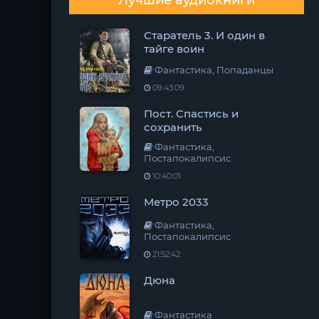
Лучшие аудиокниги
Старатель 3. И один в
тайге воин
Фантастика, Попаданцы
09:43:09
Пост. Спастись и
сохранить
Фантастика,
Постапокалипсис
10:40:01
Метро 2033
Фантастика,
Постапокалипсис
21:52:42
Дюна
Фантастика