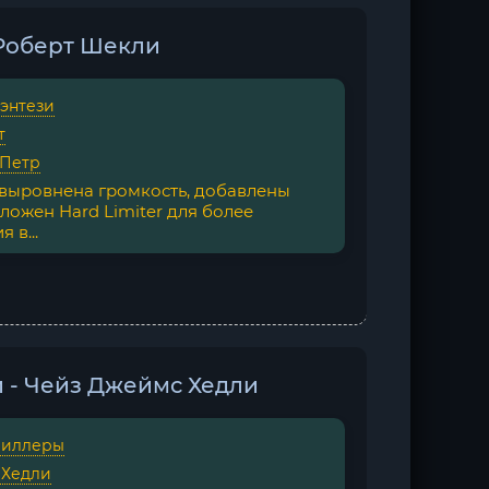
 Роберт Шекли
фэнтези
т
 Петр
 выровнена громкость, добавлены
ложен Hard Limiter для более
 в...
 - Чейз Джеймс Хедли
риллеры
 Хедли