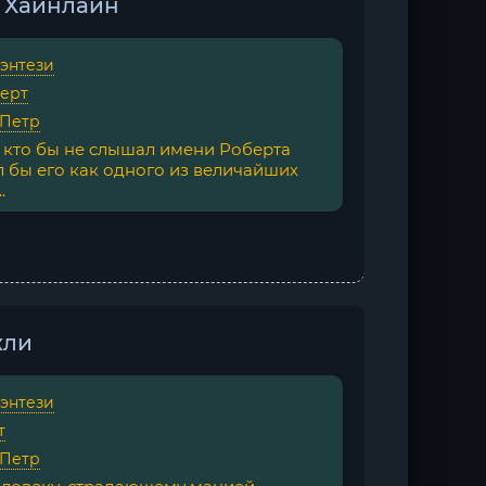
т Хайнлайн
фэнтези
ерт
 Петр
, кто бы не слышал имени Роберта
л бы его как одного из величайших
.
кли
фэнтези
т
 Петр