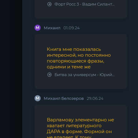
Форт Росс 3 - Вадим Силантьев
М
Михаил
01.09.24
Книга мне показалась
интересной, но постоянно
повторяющиеся фразы,
одними и теме же
Битва за универсум - Юрий Тарарев, Александр Тарарев
М
Михаил Белозеров
29.06.24
Варламову элементарно не
хватает литературного
ДАРА в форме. Формой он
не владеет. К тому