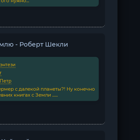
ого нужно...
млю - Роберт Шекли
фэнтези
т
 Петр
ермер с далекой планеты?! Ну конечно
них книгах с Земли ......