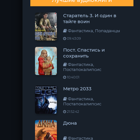
Лучшие аудиокниги
Старатель 3. И один в
тайге воин
Фантастика, Попаданцы
09:43:09
Пост. Спастись и
сохранить
Фантастика,
Постапокалипсис
10:40:01
Метро 2033
Фантастика,
Постапокалипсис
21:52:42
Дюна
Фантастика