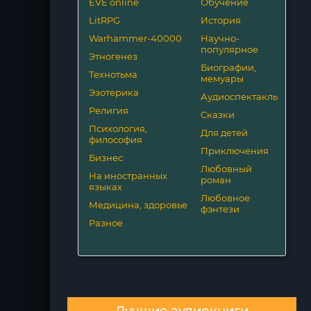
EVE online
Обучение
LitRPG
История
Warhammer-40000
Научно-
популярное
Этногенез
Биографии,
Технотьма
мемуары
Эзотерика
Аудиоспектакль
Религия
Сказки
Психология,
Для детей
философия
Приключения
Бизнес
Любовный
На иностранных
роман
языках
Любовное
Медицина, здоровье
фэнтези
Разное