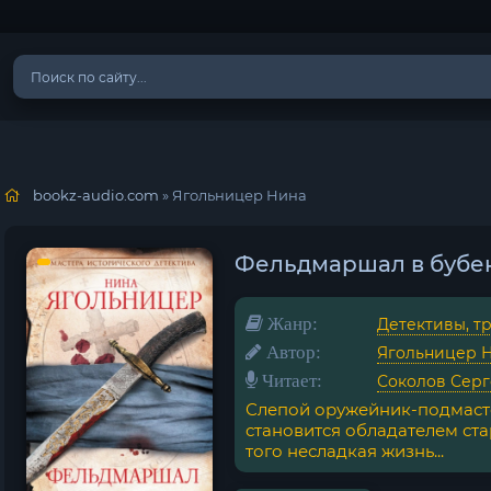
bookz-audio.com
» Ягольницер Нина
Фельдмаршал в бубен
Жанр:
Детективы, т
Автор:
Ягольницер 
Читает:
Соколов Сер
Слепой оружейник-подмаст
становится обладателем ста
того несладкая жизнь...