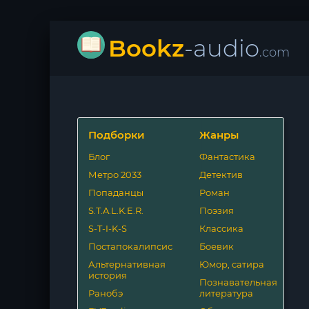
Bookz
-audio
.com
Подборки
Жанры
Блог
Фантастика
Метро 2033
Детектив
Попаданцы
Роман
S.T.A.L.K.E.R.
Поэзия
S-T-I-K-S
Классика
Постапокалипсис
Боевик
Альтернативная
Юмор, сатира
история
Познавательная
Ранобэ
литература