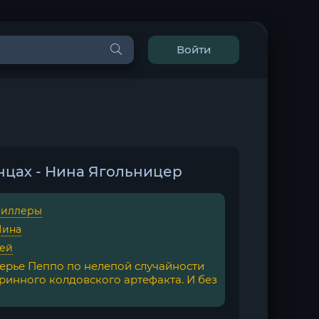
Войти
цах - Нина Ягольницер
риллеры
Нина
гей
ерье Пеппо по нелепой случайности
ринного колдовского артефакта. И без