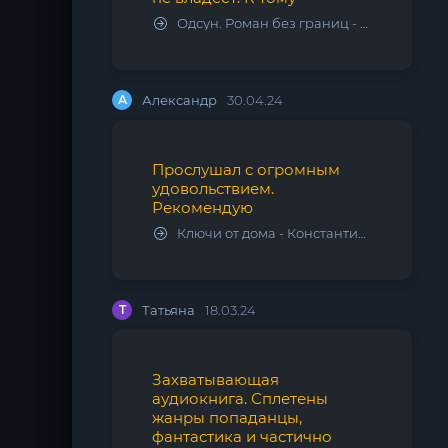
Одсун. Роман без границ - Алексей Варламов
А
Александр
30.04.24
Прослушал с огромным
удовольствием.
Рекомендую
Ключи от дома - Константин Калбазов
Т
Татьяна
18.03.24
Захватывающая
аудиокнига. Сплетены
жанры попаданцы,
фантастика и частично