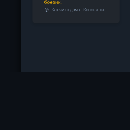
боевик.
Ключи от дома - Константин Калбазов