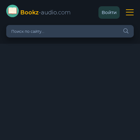
Bookz
-audio
.com
Войти