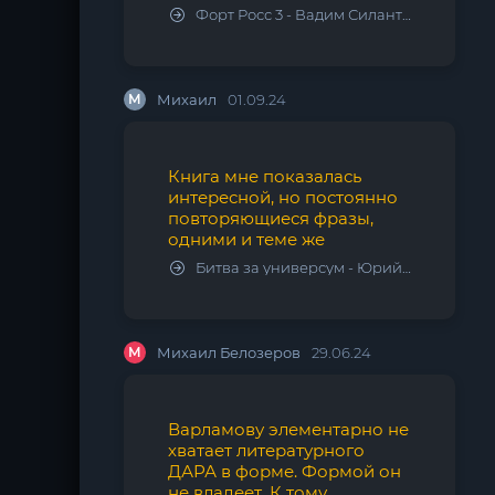
Форт Росс 3 - Вадим Силантьев
М
Михаил
01.09.24
Книга мне показалась
интересной, но постоянно
повторяющиеся фразы,
одними и теме же
Битва за универсум - Юрий Тарарев, Александр Тарарев
М
Михаил Белозеров
29.06.24
Варламову элементарно не
хватает литературного
ДАРА в форме. Формой он
не владеет. К тому