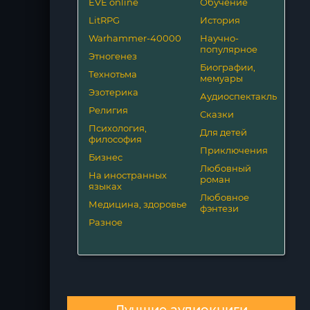
EVE online
Обучение
LitRPG
История
Warhammer-40000
Научно-
популярное
Этногенез
Биографии,
Технотьма
мемуары
Эзотерика
Аудиоспектакль
Религия
Сказки
Психология,
Для детей
философия
Приключения
Бизнес
Любовный
На иностранных
роман
языках
Любовное
Медицина, здоровье
фэнтези
Разное