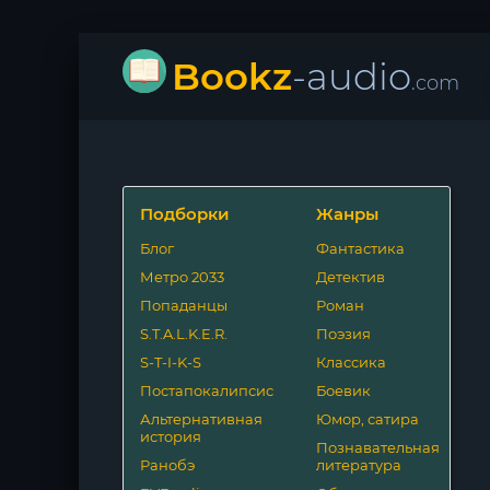
Bookz
-audio
.com
Подборки
Жанры
Блог
Фантастика
Метро 2033
Детектив
Попаданцы
Роман
S.T.A.L.K.E.R.
Поэзия
S-T-I-K-S
Классика
Постапокалипсис
Боевик
Альтернативная
Юмор, сатира
история
Познавательная
Ранобэ
литература