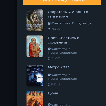
Лучшие аудиокниги
Старатель 3. И один в
тайге воин
Фантастика, Попаданцы
09:43:09
Пост. Спастись и
сохранить
Фантастика,
Постапокалипсис
10:40:01
Метро 2033
Фантастика,
Постапокалипсис
21:52:42
Дюна
Фантастика