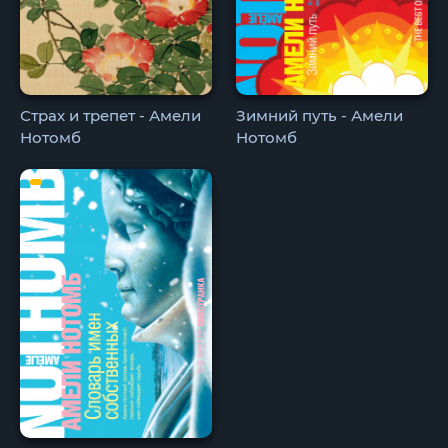
Страх и трепет - Амели
Зимний путь - Амели
Нотомб
Нотомб