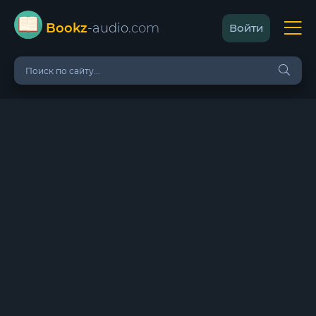
Bookz
-audio
.com
Войти