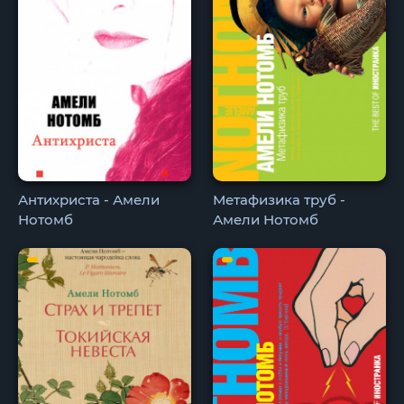
Антихриста - Амели
Метафизика труб -
Нотомб
Амели Нотомб