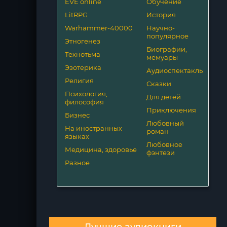
EVE online
Обучение
LitRPG
История
Warhammer-40000
Научно-
популярное
Этногенез
Биографии,
Технотьма
мемуары
Эзотерика
Аудиоспектакль
Религия
Сказки
Психология,
Для детей
философия
Приключения
Бизнес
Любовный
На иностранных
роман
языках
Любовное
Медицина, здоровье
фэнтези
Разное