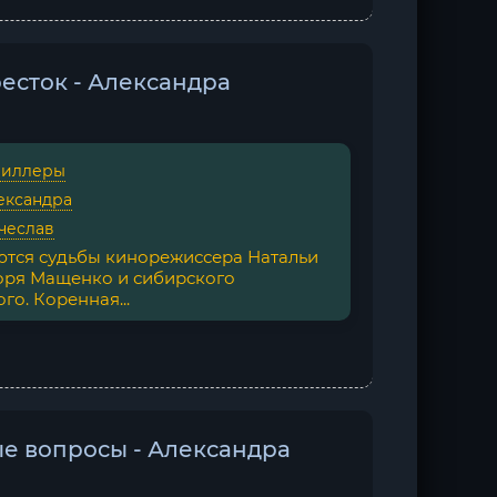
ресток - Александра
риллеры
ександра
чеслав
ются судьбы кинорежиссера Натальи
оря Мащенко и сибирского
го. Коренная...
ные вопросы - Александра