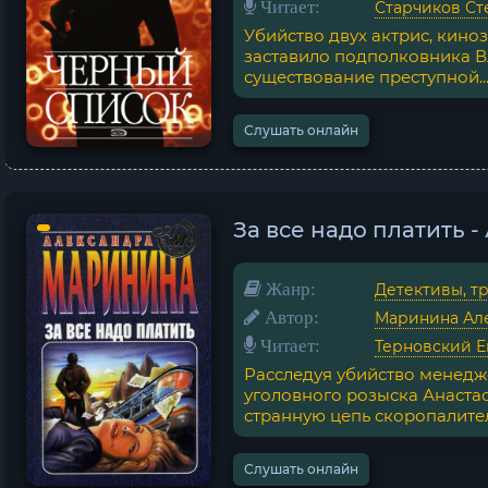
Читает:
Старчиков Ст
Убийство двух актрис, кино
заставило подполковника В
существование преступной..
Слушать онлайн
За все надо платить 
Жанр:
Детективы, т
Автор:
Маринина Ал
Читает:
Терновский Е
Расследуя убийство менедже
уголовного розыска Анаста
странную цепь скоропалител
Слушать онлайн