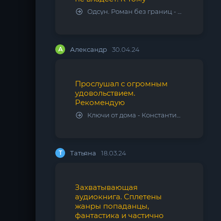
Одсун. Роман без границ - Алексей Варламов
А
Александр
30.04.24
Прослушал с огромным
удовольствием.
Рекомендую
Ключи от дома - Константин Калбазов
Т
Татьяна
18.03.24
Захватывающая
аудиокнига. Сплетены
жанры попаданцы,
фантастика и частично