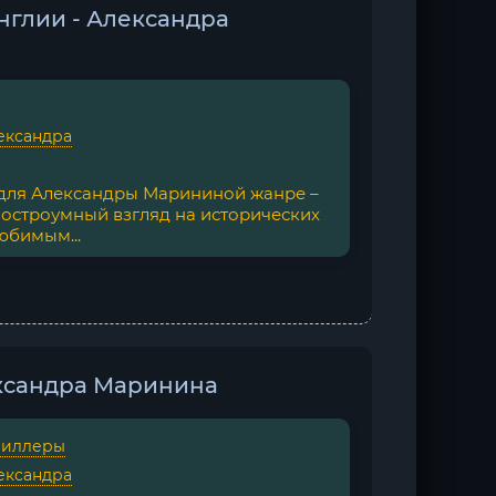
нглии - Александра
ександра
 для Александры Марининой жанре –
остроумный взгляд на исторических
юбимым...
ксандра Маринина
риллеры
ександра