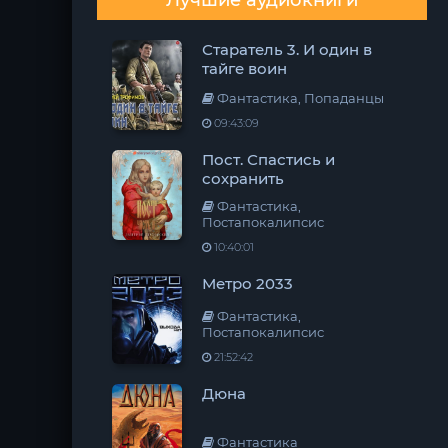
Лучшие аудиокниги
Старатель 3. И один в
тайге воин
Фантастика, Попаданцы
09:43:09
Пост. Спастись и
сохранить
Фантастика,
Постапокалипсис
10:40:01
Метро 2033
Фантастика,
Постапокалипсис
21:52:42
Дюна
Фантастика