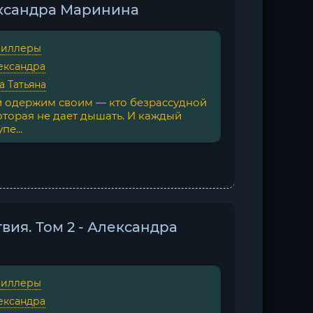
ександра Маринина
риллеры
ександра
 Татьяна
й одержим своим — кто безрассудной
оторая не дает дышать. И каждый
е...
ия. Том 2 - Александра
риллеры
ександра