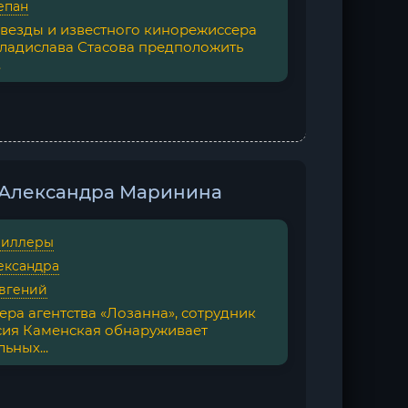
епан
звезды и известного кинорежиссера
ладислава Стасова предположить
.
- Александра Маринина
риллеры
ександра
вгений
ра агентства «Лозанна», сотрудник
сия Каменская обнаруживает
ьных...