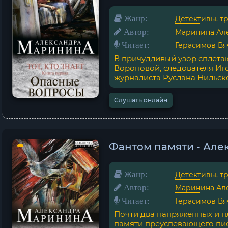
Жанр:
Детективы, т
Автор:
Маринина Ал
Читает:
Герасимов Вя
В причудливый узор сплета
Вороновой, следователя Иг
журналиста Руслана Нильско
Слушать онлайн
Фантом памяти - Ал
Жанр:
Детективы, т
Автор:
Маринина Ал
Читает:
Герасимов Вя
Почти два напряженных и п
памяти преуспевающего пис