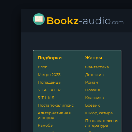
Bookz
-audio
.com
Подборки
Жанры
Блог
Фантастика
Метро 2033
Детектив
Попаданцы
Роман
S.T.A.L.K.E.R.
Поэзия
S-T-I-K-S
Классика
Постапокалипсис
Боевик
Альтернативная
Юмор, сатира
история
Познавательная
Ранобэ
литература