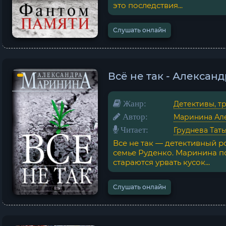
это последствия...
Слушать онлайн
Всё не так - Алекса
Жанр:
Детективы, т
Автор:
Маринина Ал
Читает:
Груднева Тать
Все не так — детективный 
семье Руденко. Маринина по
стараются урвать кусок...
Слушать онлайн