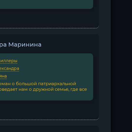
ндра Маринина
риллеры
ександра
яна
роман о большой патриархальной
ведает нам о дружной семье, где все