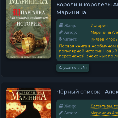
Короли и королевы А
Маринина
Жанр:
История
Автор:
Маринина Ал
Читает:
Князев Игорь
Первая книга в необычном
популярной истории.Новый 
персонажей, знакомых по л
Слушать онлайн
Чёрный список - Але
Жанр:
Детективы, т
Автор:
Маринина Ал