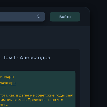
Войти
 Том 1 - Александра
риллеры
ександра
ом, как в далекие советские годы был
имчик самого Брежнева, и на что
,...