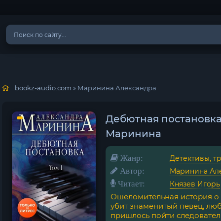
bookz-audio.com
» Маринина Александра
Дебютная постановка.
Маринина
Жанр:
Детективы, т
Автор:
Маринина Ал
Читает:
Князев Игорь
Ошеломительная история о т
убит знаменитый певец, люб
пришлось пойти следователям