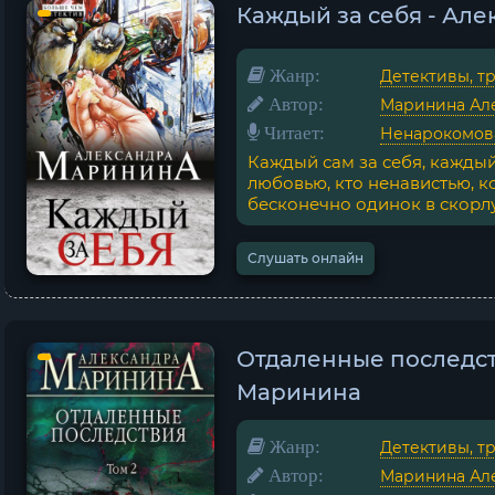
Каждый за себя - Ал
Жанр:
Детективы, т
Автор:
Маринина Ал
Читает:
Ненарокомова
Каждый сам за себя, кажды
любовью, кто ненавистью, к
бесконечно одинок в скорлуп
Слушать онлайн
Отдаленные последств
Маринина
Жанр:
Детективы, т
Автор:
Маринина Ал