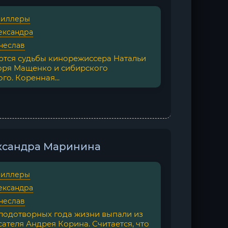
риллеры
ександра
чеслав
ются судьбы кинорежиссера Натальи
оря Мащенко и сибирского
го. Коренная...
ександра Маринина
риллеры
ександра
чеслав
лодотворных года жизни выпали из
ателя Андрея Корина. Считается, что