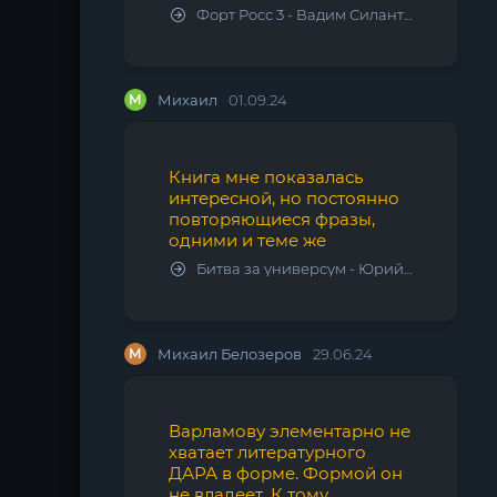
Форт Росс 3 - Вадим Силантьев
М
Михаил
01.09.24
Книга мне показалась
интересной, но постоянно
повторяющиеся фразы,
одними и теме же
Битва за универсум - Юрий Тарарев, Александр Тарарев
М
Михаил Белозеров
29.06.24
Варламову элементарно не
хватает литературного
ДАРА в форме. Формой он
не владеет. К тому