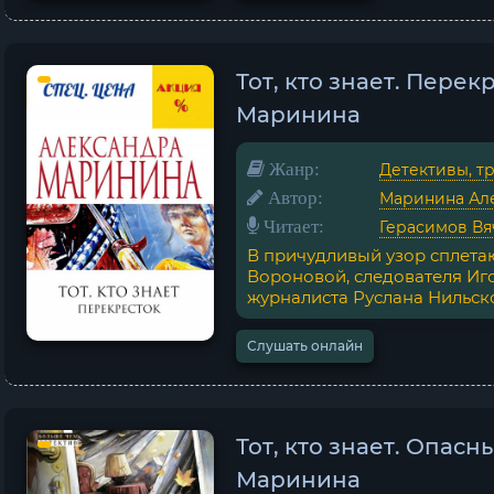
Тот, кто знает. Перек
Маринина
Жанр:
Детективы, т
Автор:
Маринина Ал
Читает:
Герасимов Вя
В причудливый узор сплета
Вороновой, следователя Иг
журналиста Руслана Нильско
Слушать онлайн
Тот, кто знает. Опас
Маринина