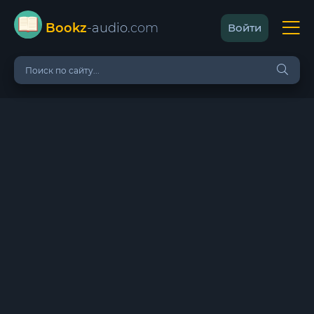
Bookz
-audio
.com
Войти