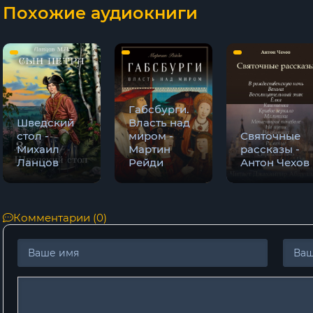
Похожие аудиокниги
11
12
13
14
Габсбурги.
Шведский
Власть над
15
стол -
миром -
Святочные
Михаил
Мартин
рассказы -
16
Ланцов
Рейди
Антон Чехов
17
18
Комментарии (0)
19
20
21