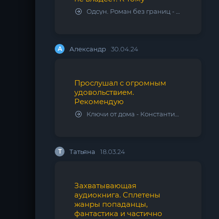
Одсун. Роман без границ - Алексей Варламов
А
Александр
30.04.24
Прослушал с огромным
удовольствием.
Рекомендую
Ключи от дома - Константин Калбазов
Т
Татьяна
18.03.24
Захватывающая
аудиокнига. Сплетены
жанры попаданцы,
фантастика и частично