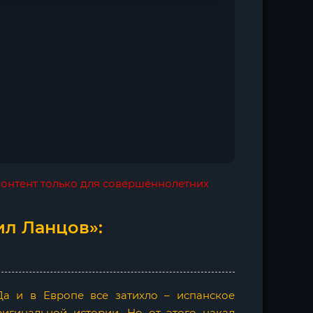
 контент только для совершеннолетних
ил Ланцов»:
 Да и в Европе все затихло – испанское
ригинальной истории. Но от этого накал