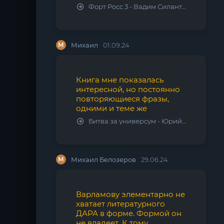
Форт Росс 3 - Вадим Силантьев
М
Михаил
01.09.24
Книга мне показалась
интересной, но постоянно
повторяющиеся фразы,
одними и теме же
Битва за универсум - Юрий Тарарев, Александр Тарарев
М
Михаил Белозеров
29.06.24
Варламову элементарно не
хватает литературного
ДАРА в форме. Формой он
не владеет. К тому