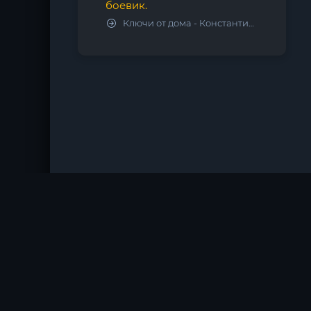
боевик.
Ключи от дома - Константин Калбазов