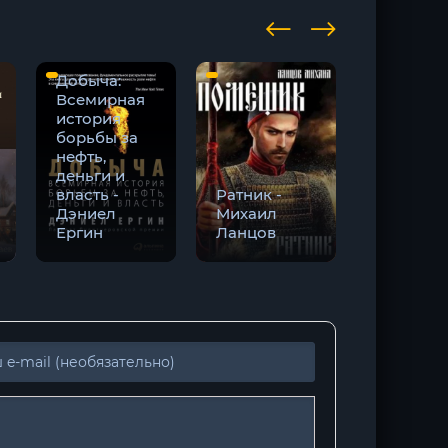
Добыча:
Всемирная
история
борьбы за
нефть,
Корона 
деньги и
золотых
власть -
Ратник -
костей -
Дэниел
Михаил
Дженни
Ергин
Ланцов
Арментр