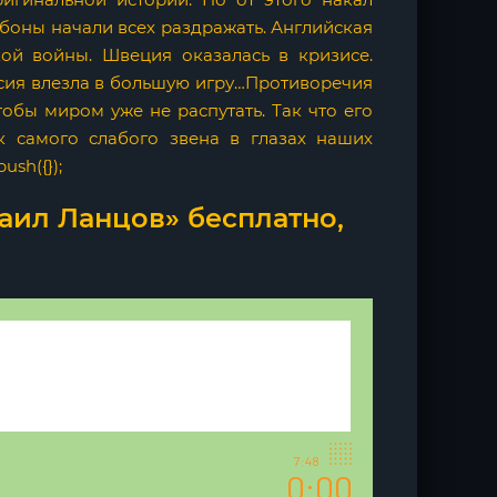
урбоны начали всех раздражать. Английская
кой войны. Швеция оказалась в кризисе.
ссия влезла в большую игру…Противоречия
чтобы миром уже не распутать. Так что его
ак самого слабого звена в глазах наших
ush({});
аил Ланцов» бесплатно,
7:48
0:00