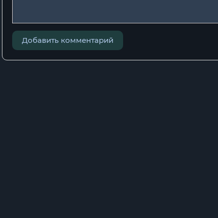
22
23
Добавить комментарий
24
25
26
27
28
29
30
31
32