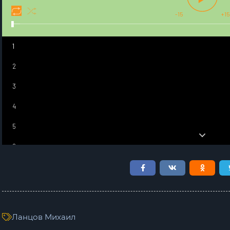
-15
+15
1
2
3
4
5
6
7
8
9
Ланцов Михаил
10