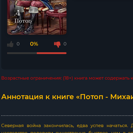
0%
0
0
Возрастные ограничения: (18+) книга может содержать
Аннотация к книге «Потоп - Миха
Северная война закончилась, едва успев начаться.
наследство поделили существенно быстрее, чем в о