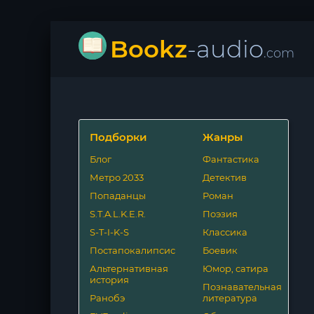
Bookz
-audio
.com
Подборки
Жанры
Блог
Фантастика
Метро 2033
Детектив
Попаданцы
Роман
S.T.A.L.K.E.R.
Поэзия
S-T-I-K-S
Классика
Постапокалипсис
Боевик
Альтернативная
Юмор, сатира
история
Познавательная
Ранобэ
литература