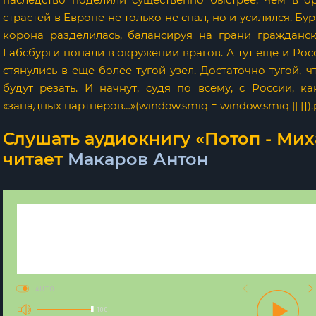
страстей в Европе не только не спал, но и усилился. Б
корона разделилась, балансируя на грани гражданс
Габсбурги попали в окружении врагов. А тут еще и Ро
стянулись в еще более тугой узел. Достаточно тугой, 
будут резать. И начнут, судя по всему, с России, к
«западных партнеров…»(window.smiq = window.smiq || []).p
Слушать аудиокнигу «Потоп - Мих
читает
Макаров Антон
AUTO
100