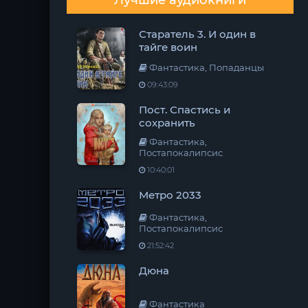
Лучшие аудиокниги
Старатель 3. И один в
тайге воин
Фантастика, Попаданцы
09:43:09
Пост. Спастись и
сохранить
Фантастика,
Постапокалипсис
10:40:01
Метро 2033
Фантастика,
Постапокалипсис
21:52:42
Дюна
Фантастика