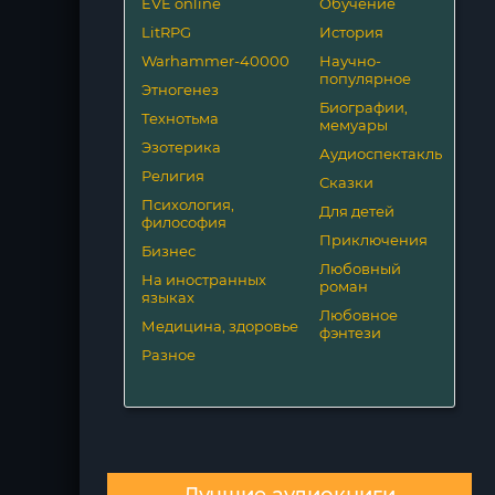
EVE online
Обучение
LitRPG
История
Warhammer-40000
Научно-
популярное
Этногенез
Биографии,
Технотьма
мемуары
Эзотерика
Аудиоспектакль
Религия
Сказки
Психология,
Для детей
философия
Приключения
Бизнес
Любовный
На иностранных
роман
языках
Любовное
Медицина, здоровье
фэнтези
Разное