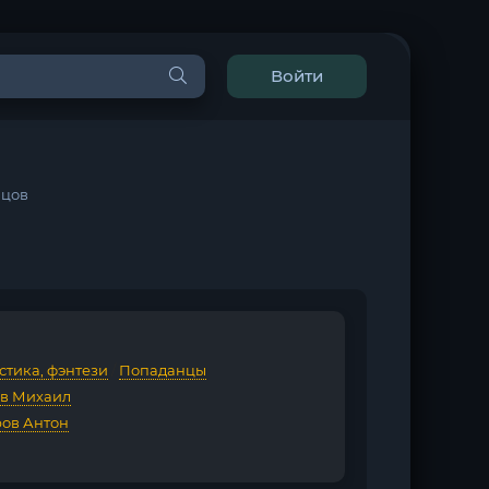
Войти
нцов
стика, фэнтези
/
Попаданцы
в Михаил
ов Антон