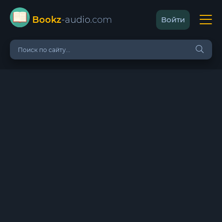
Bookz
-audio
.com
Войти