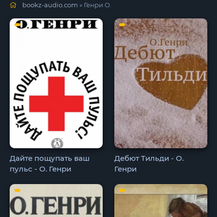
bookz-audio.com
» Генри О.
Дайте пощупать ваш
Дебют Тильди - О.
пульс - О. Генри
Генри