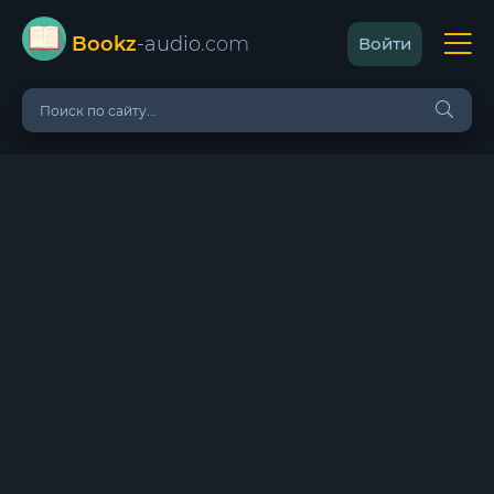
Bookz
-audio
.com
Войти