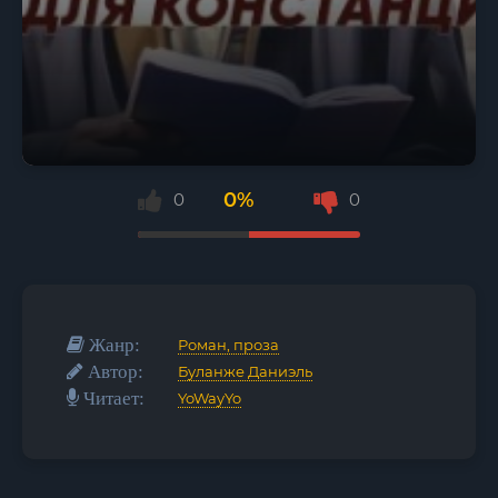
0%
0
0
Жанр:
Роман, проза
Автор:
Буланже Даниэль
Читает:
YoWayYo