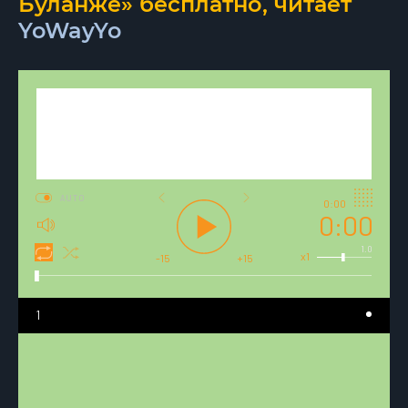
Буланже» бесплатно, читает
YoWayYo
AUTO
0:00
0:00
1.0
x1
-15
+15
1