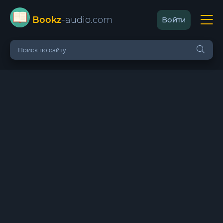
Bookz
-audio
.com
Войти