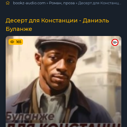
bookz-audio.com
»
Роман, проза
» Десерт для Констанции - Даниэль Буланже
Десерт для Констанции - Даниэль
Буланже
165