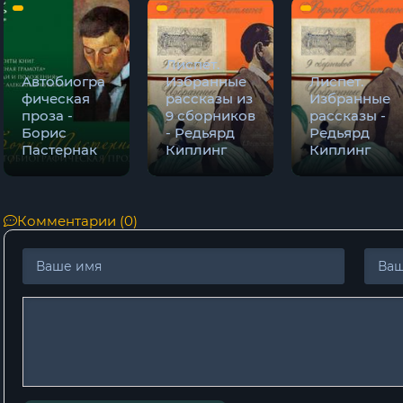
Лиспет.
Автобиогра
Избранные
Лиспет.
фическая
рассказы из
Избранные
проза -
9 сборников
рассказы -
Борис
- Редьярд
Редьярд
Пастернак
Киплинг
Киплинг
Комментарии (0)