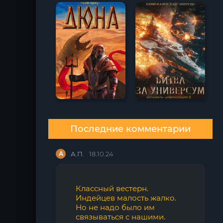
Последние комментарии
А
А.П.
18.10.24
Классный вестерн.
Индейцев малость жалко.
Но не надо было им
связываться с нашими.