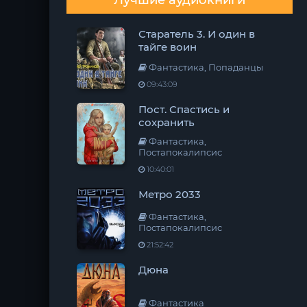
Лучшие аудиокниги
Старатель 3. И один в
тайге воин
Фантастика, Попаданцы
09:43:09
Пост. Спастись и
сохранить
Фантастика,
Постапокалипсис
10:40:01
Метро 2033
Фантастика,
Постапокалипсис
21:52:42
Дюна
Фантастика