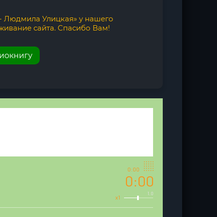
- Людмила Улицкая» у нашего
живание сайта. Спасибо Вам!
диокнигу
0:00
0:00
1.0
x1