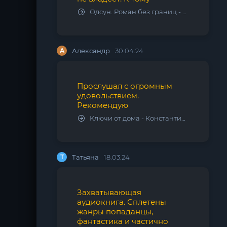
Одсун. Роман без границ - Алексей Варламов
А
Александр
30.04.24
Прослушал с огромным
удовольствием.
Рекомендую
Ключи от дома - Константин Калбазов
Т
Татьяна
18.03.24
Захватывающая
аудиокнига. Сплетены
жанры попаданцы,
фантастика и частично