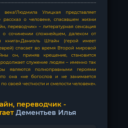
I века!Людмила Улицкая представляет
 рассказ о человеке, спасавшем жизни
н, переводчик» – литературная сенсация
т о сочинении сложнейшем, далеком от
я книга».Даниэль Штайн (герой имеет
 еврей) спасает во время Второй мировой
йны он, приняв крещение, становится
продолжает служение людям – именно так
ры являются полноправными героями
 что она «не богослов и не занимается
по своей честности и смелости человеке».
айн, переводчик -
тает
Дементьев Илья