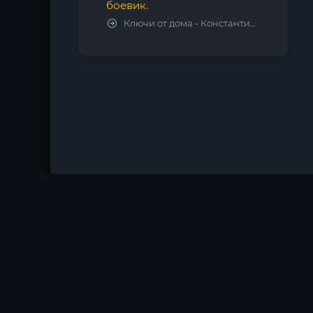
боевик.
Ключи от дома - Константин Калбазов