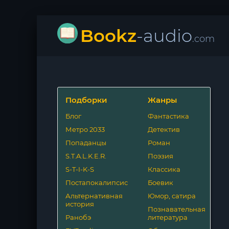
Bookz
-audio
.com
Подборки
Жанры
Блог
Фантастика
Метро 2033
Детектив
Попаданцы
Роман
S.T.A.L.K.E.R.
Поэзия
S-T-I-K-S
Классика
Постапокалипсис
Боевик
Альтернативная
Юмор, сатира
история
Познавательная
Ранобэ
литература