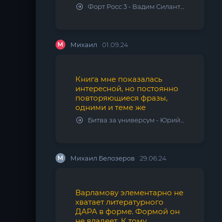
Форт Росс 3 - Вадим Силантьев
М
Михаил
01.09.24
Книга мне показалась
интересной, но постоянно
повторяющиеся фразы,
одними и теме же
Битва за универсум - Юрий Тарарев, Александр Тарарев
М
Михаил Белозеров
29.06.24
Варламову элементарно не
хватает литературного
ДАРА в форме. Формой он
не владеет. К тому