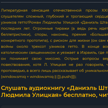
Литературная сенсация отечественной прозы XX
слушателям сложный, глубокий и трогающий сердце
узников гетто!Роман Людмилы Улицкой «Даниэль Штай
последних лет. Огромные тиражи (а ведь речь иде
беллетристики), споры, наконец, премия «Больша
конкретного прототипа), с риском для жизни (он сам
войны около трехсот узников гетто. В конце во
католическим священником и уезжает в Израиль, где 
он понимает свою миссию. Острые вопросы ве
повествования, хотя Л. Улицкая не раз говорила,
проповедью, а всего лишь рассказывает об уникальном 
(window.smiq = window.smiq || []).push({});
Слушать аудиокнигу «Даниэль Шт
Людмила Улицкая» бесплатно, чи