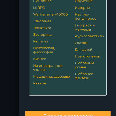
EVE online
Обучение
LitRPG
История
Warhammer-40000
Научно-
популярное
Этногенез
Биографии,
Технотьма
мемуары
Эзотерика
Аудиоспектакль
Религия
Сказки
Психология,
Для детей
философия
Приключения
Бизнес
Любовный
На иностранных
роман
языках
Любовное
Медицина, здоровье
фэнтези
Разное