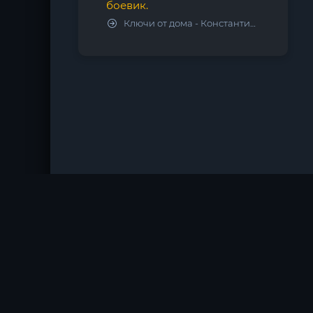
боевик.
Ключи от дома - Константин Калбазов