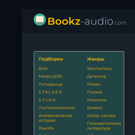
Bookz
-audio
.com
Подборки
Жанры
Блог
Фантастика
Метро 2033
Детектив
Попаданцы
Роман
S.T.A.L.K.E.R.
Поэзия
S-T-I-K-S
Классика
Постапокалипсис
Боевик
Альтернативная
Юмор, сатира
история
Познавательная
Ранобэ
литература