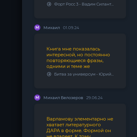
Форт Росс 3 - Вадим Силантьев
М
Михаил
01.09.24
Книга мне показалась
интересной, но постоянно
повторяющиеся фразы,
одними и теме же
Битва за универсум - Юрий Тарарев, Александр Тарарев
М
Михаил Белозеров
29.06.24
Варламову элементарно не
хватает литературного
ДАРА в форме. Формой он
не владеет. К тому