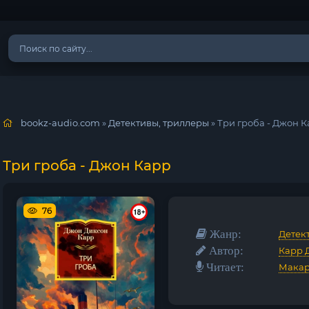
bookz-audio.com
»
Детективы, триллеры
» Три гроба - Джон 
Три гроба - Джон Карр
76
Жанр:
Детек
Автор:
Карр 
Читает:
Макар