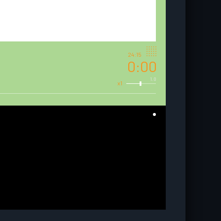
24:15
0:00
1.0
x1