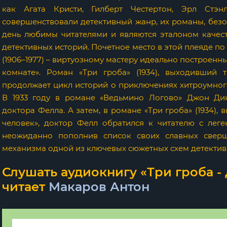
как Агата Кристи, Гилберт Честертон, Эрл Стэн
совершенствовали детективный жанр, их романы, безо
день любимы читателями и являются эталоном качес
детективных историй. Почетное место в этой плеяде п
(1906–1977) – виртуозному мастеру идеально построен
комнате». Роман «Три гроба» (1934), выходивший 
продолжает цикл историй о приключениях хитроумного
В 1933 году в романе «Ведьмино Логово» Джон Ди
доктора Фелла. А затем, в романе «Три гроба» (1934)
человек», доктор Фелл обратился к читателю с лег
неожиданно пополнив список своих славных свер
механизма одной из ключевых сюжетных схем детектив
Слушать аудиокнигу «Три гроба -
читает
Макаров Антон