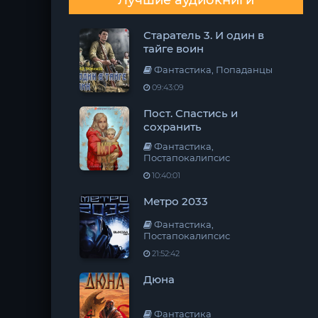
Лучшие аудиокниги
Старатель 3. И один в
тайге воин
Фантастика, Попаданцы
09:43:09
Пост. Спастись и
сохранить
Фантастика,
Постапокалипсис
10:40:01
Метро 2033
Фантастика,
Постапокалипсис
21:52:42
Дюна
Фантастика