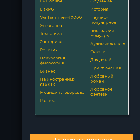
EVE online
Обучение
LitRPG
История
Warhammer-40000
Научно-
популярное
Этногенез
Биографии,
Технотьма
мемуары
Эзотерика
Аудиоспектакль
Религия
Сказки
Психология,
Для детей
философия
Приключения
Бизнес
Любовный
На иностранных
роман
языках
Любовное
Медицина, здоровье
фэнтези
Разное