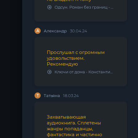
Одсун. Роман без границ - Алексей Варламов
А
Александр
30.04.24
Прослушал с огромным
удовольствием.
Рекомендую
Ключи от дома - Константин Калбазов
Т
Татьяна
18.03.24
Захватывающая
аудиокнига. Сплетены
жанры попаданцы,
фантастика и частично