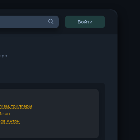
Войти
Карр
тивы, триллеры
Джон
ов Антон