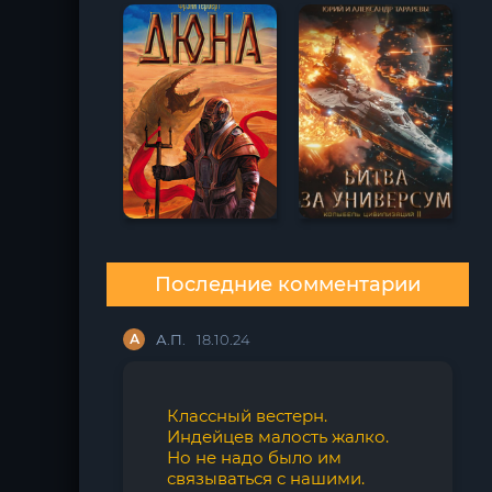
Последние комментарии
А
А.П.
18.10.24
Классный вестерн.
Индейцев малость жалко.
Но не надо было им
связываться с нашими.