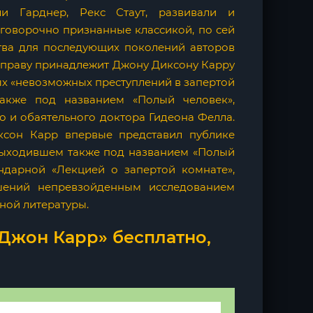
ли Гарднер, Рекс Стаут, развивали и
говорочно признанные классикой, по сей
тва для последующих поколений авторов
о праву принадлежит Джону Диксону Карру
ных «невозможных преступлений в запертой
также под названием «Полый человек»,
 и обаятельного доктора Гидеона Фелла.
ксон Карр впервые представил публике
, выходившем также под названием «Полый
ендарной «Лекцией о запертой комнате»,
шений непревзойденным исследованием
ной литературы.
 Джон Карр» бесплатно,