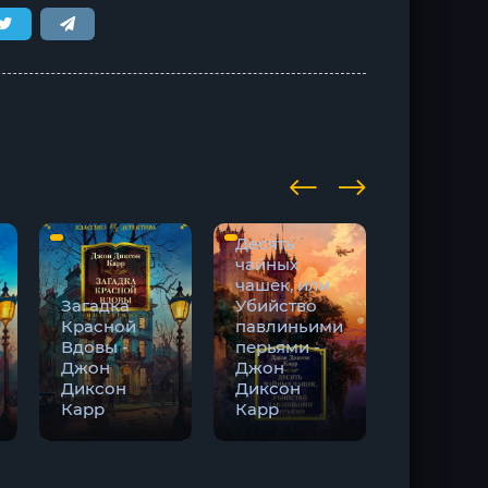
Десять
чайных
Писател
чашек, или
Василь
Загадка
Убийство
Быков и 
Красной
павлиньими
война:
Вдовы -
перьями -
выбор н
Джон
Джон
грани
Диксон
Диксон
жизни и
Карр
Карр
смерти