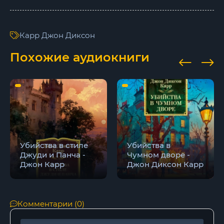
Глава 15. ПОДОЗРЕВАЕМЫЙ
Глава 16. ЛЖЕЦЫ БУДУТ ПРЕУСПЕВАТЬ
Карр Джон Диксон
Глава 17. ПРИКЛЮЧЕНИЯ ЧЕРНОГО ЧЕМОДАНА
Похожие аудиокниги
Глава 18. ПОСЛЕДНИЙ БОЙ
Глава 19. ТРОЙНОЕ ПЕРЕВОПЛОЩЕНИЕ
Глава 20. ПРАВДА
Убийства в стиле
Убийства в
Джуди и Панча -
Чумном дворе -
Джон Карр
Джон Диксон Карр
Комментарии (0)