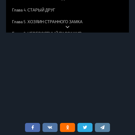
Глава 4. СТАРЫЙ ДРУГ
Глава 5. ХОЗЯИН СТРАННОГО ЗАМКА
Глава 6. НЕВЕРОЯТНЫЙ ПАССАЖИР
Глава 7. МАСКА СОРВАНА АВТОРУЧКОЙ
Глава 8. ГОБЕЛЕН И СМЕРТЬ
Глава 9. НЕВИДИМОЕ ОРУЖИЕ
Глава 10. ПИСЬМА ЛЖЕЦА
Глава 11. ПОРТАТИВНАЯ ПИШУЩАЯ МАШИНКА
Глава 12. ВТОРОЙ САМОЗВАНЕЦ
Глава 13. КАК Г. М. СОЗДАВАЛ ТЕОРИИ
Глава 14. РОГ ЕДИНОРОГА