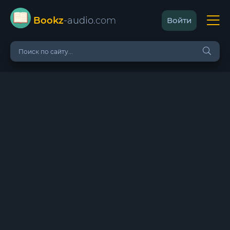
Bookz
-audio
.com
Войти