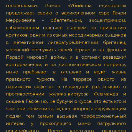
головоломки. Роман «Убийства единорога»
продолжает серию о великолепном сэре Генри
Мерривейле - обаятельном, эксцентричном,
взбалмошном толстяке, ставшем, по признанию
критиков, одним из самых неординарных сыщиков
в детективной литературе.38-летний британец,
успевший послужить своей стране и на фронтах
Первой мировой войны, и в органах разведки/
контрразведки, и на дипломатическом поприще,
ныне пребывает в отставке и ведёт жизнь
праздного туриста. На террасе одного из
парижских кафе он в очередной раз слышит о
противостоянии жулика-виртуоза Фламанда и
сыщика Гаске, но, не будучи в курсе, кто есть кто и
чем они знамениты, задаёт вопросы окружающим
людям, тем самым вызывая профессиональный
интерес у проходящего мимо патрульного
полицейского. После короткого разговора