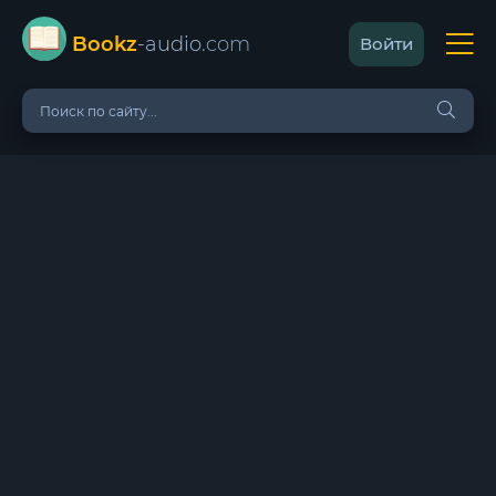
Bookz
-audio
.com
Войти