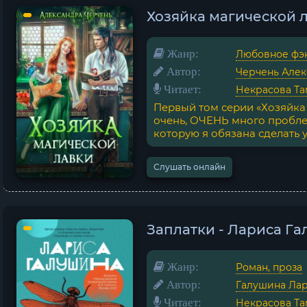
Хозяйка магической 
Жанр:
Любовное фэ
Автор:
Черчень Алек
Читает:
Некрасова Та
Первый том серии «Хозяйка 
очень, ОЧЕНЬ много пробле
которую я обязана сделать у
Слушать онлайн
Заплатки - Лариса Г
Жанр:
Роман, проза
Автор:
Галушина Ла
Читает:
Некрасова Та