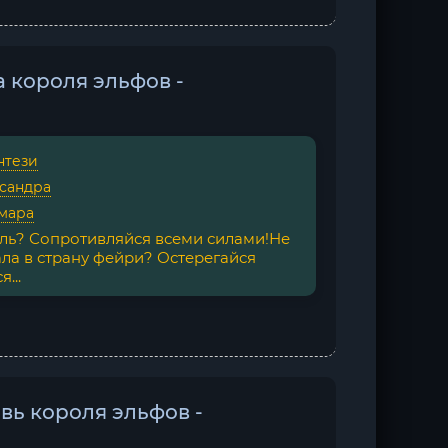
а короля эльфов -
нтези
сандра
мара
ль? Сопротивляйся всеми силами!Не
ала в страну фейри? Остерегайся
...
вь короля эльфов -