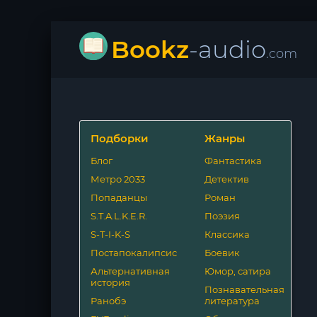
Bookz
-audio
.com
Подборки
Жанры
Блог
Фантастика
Метро 2033
Детектив
Попаданцы
Роман
S.T.A.L.K.E.R.
Поэзия
S-T-I-K-S
Классика
Постапокалипсис
Боевик
Альтернативная
Юмор, сатира
история
Познавательная
Ранобэ
литература