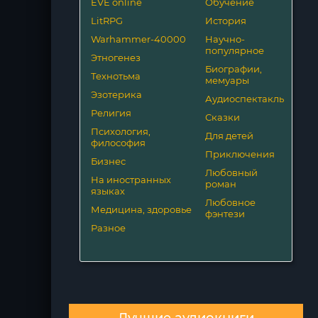
EVE online
Обучение
LitRPG
История
Warhammer-40000
Научно-
популярное
Этногенез
Биографии,
Технотьма
мемуары
Эзотерика
Аудиоспектакль
Религия
Сказки
Психология,
Для детей
философия
Приключения
Бизнес
Любовный
На иностранных
роман
языках
Любовное
Медицина, здоровье
фэнтези
Разное