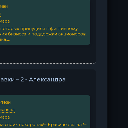
ман
я
мара
, которых принудили к фиктивному
ения бизнеса и поддержки акционеров.
а,...
авки – 2 - Александра
нтези
сандра
мара
на своих похоронах!– Красиво лежал?–