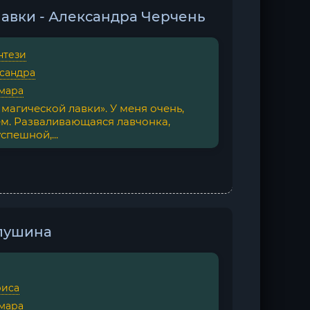
лавки - Александра Черчень
нтези
сандра
мара
магической лавки». У меня очень,
м. Разваливающаяся лавчонка,
спешной,...
алушина
риса
мара