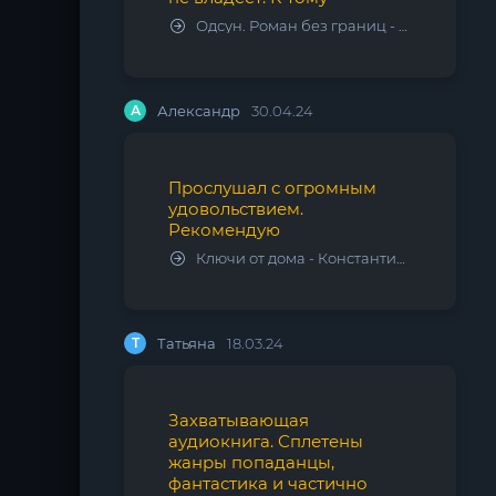
Одсун. Роман без границ - Алексей Варламов
А
Александр
30.04.24
Прослушал с огромным
удовольствием.
Рекомендую
Ключи от дома - Константин Калбазов
Т
Татьяна
18.03.24
Захватывающая
аудиокнига. Сплетены
жанры попаданцы,
фантастика и частично