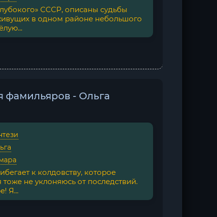
глубокого» СССР, описаны судьбы
живущих в одном районе небольшого
лую...
 фамильяров - Ольга
нтези
ьга
мара
ибегает к колдовству, которое
я тоже не уклоняюсь от последствий.
 Я...