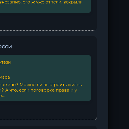
внезапно, его ж уже отпели, вскрыли
осси
нтези
мара
ое зло? Можно ли выстроить жизнь
и? А что, если поговорка права и у
..