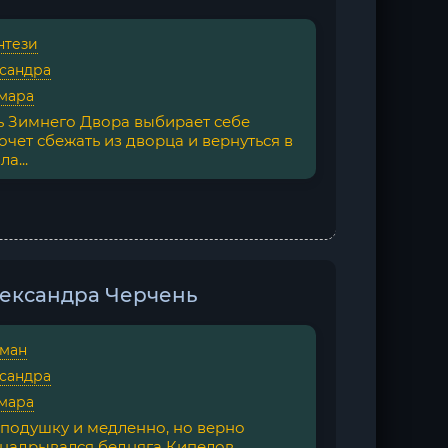
нтези
сандра
мара
ь Зимнего Двора выбирает себе
очет сбежать из дворца и вернуться в
а...
лександра Черчень
ман
сандра
мара
д подушку и медленно, но верно
 надрывался бедняга Кипелов,