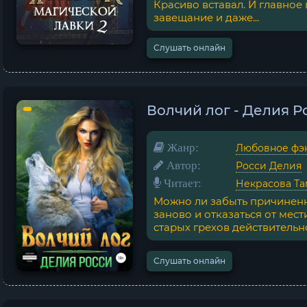
Красиво вставал. И главное 
завещание и даже...
Слушать онлайн
Волчий лог - Делия Р
Жанр:
Любовное фэ
Автор:
Росси Делия
Читает:
Некрасова Та
Можно ли забыть причиненн
заново и отказаться от мест
старых грехов действительно.
Слушать онлайн