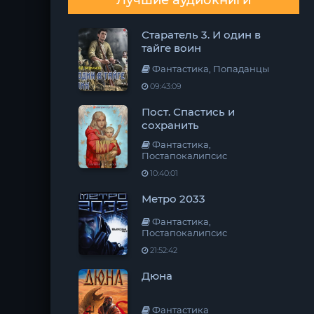
Лучшие аудиокниги
Старатель 3. И один в
тайге воин
Фантастика, Попаданцы
09:43:09
Пост. Спастись и
сохранить
Фантастика,
Постапокалипсис
10:40:01
Метро 2033
Фантастика,
Постапокалипсис
21:52:42
Дюна
Фантастика