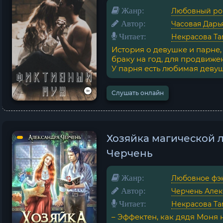
Жанр:
Любовный ро
Автор:
Часовая Дарь
Читает:
Некрасова Та
История о девушке и парне
браку на год, для продвиж
У парня есть любимая девушк
Слушать онлайн
Хозяйка магической л
Черчень
Жанр:
Любовное фэ
Автор:
Черчень Алек
Читает:
Некрасова Та
– Эффектен, как дядя Моня 