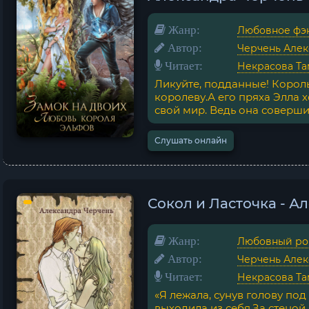
Жанр:
Любовное фэ
Автор:
Черчень Алек
Читает:
Некрасова Та
Ликуйте, подданные! Корол
королеву.А его пряха Элла х
свой мир. Ведь она совершил
Слушать онлайн
Сокол и Ласточка - А
Жанр:
Любовный ро
Автор:
Черчень Алек
Читает:
Некрасова Та
«Я лежала, сунув голову по
выходила из себя.За стеной