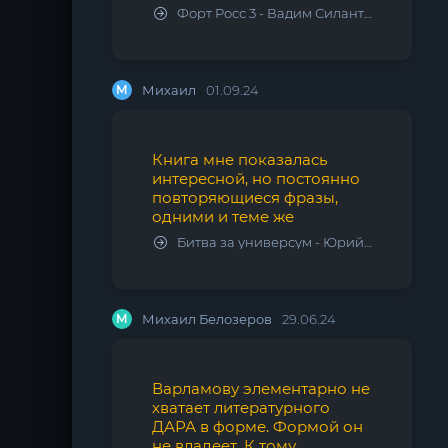
Форт Росс 3 - Вадим Силантьев
М
Михаил
01.09.24
Книга мне показалась
интересной, но постоянно
повторяющиеся фразы,
одними и теме же
Битва за универсум - Юрий Тарарев, Александр Тарарев
М
Михаил Белозеров
29.06.24
Варламову элементарно не
хватает литературного
ДАРА в форме. Формой он
не владеет. К тому