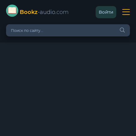
Bookz
-audio
.com
Войти