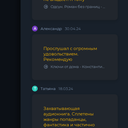
Одсун. Роман без границ - Алексей Варламов
А
Александр
30.04.24
Прослушал с огромным
удовольствием.
Рекомендую
Ключи от дома - Константин Калбазов
Т
Татьяна
18.03.24
Захватывающая
аудиокнига. Сплетены
жанры попаданцы,
фантастика и частично