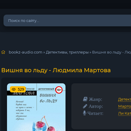
bookz-audio.com
»
Детективы, триллеры
» Вишня во льду - Л
Вишня во льду - Людмила Мартова
529
Жанр:
Детек
Автор:
Марто
Читает:
Ли Ка