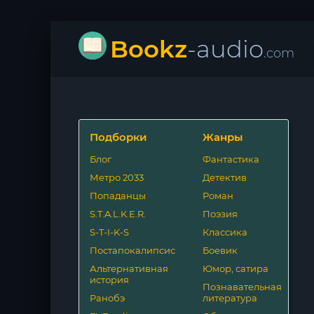
Bookz
-audio
.com
Подборки
Жанры
Блог
Фантастика
Метро 2033
Детектив
Попаданцы
Роман
S.T.A.L.K.E.R.
Поэзия
S-T-I-K-S
Классика
Постапокалипсис
Боевик
Альтернативная
Юмор, сатира
история
Познавательная
Ранобэ
литература