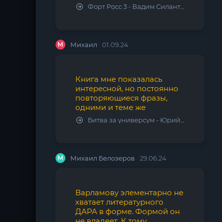
Форт Росс 3 - Вадим Силантьев
М
Михаил
01.09.24
Книга мне показалась
интересной, но постоянно
повторяющиеся фразы,
одними и теме же
Битва за универсум - Юрий Тарарев, Александр Тарарев
М
Михаил Белозеров
29.06.24
Варламову элементарно не
хватает литературного
ДАРА в форме. Формой он
не владеет. К тому