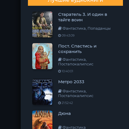
Лучшие аудиокниги
Старатель 3. И один в
тайге воин
Фантастика, Попаданцы
09:43:09
Пост. Спастись и
сохранить
Фантастика,
Постапокалипсис
10:40:01
Метро 2033
Фантастика,
Постапокалипсис
21:52:42
Дюна
Фантастика