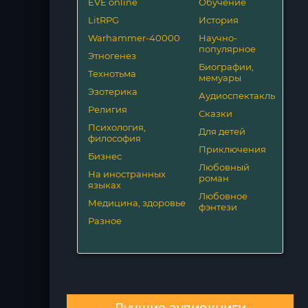
EVE online
Обучение
LitRPG
История
Warhammer-40000
Научно-
популярное
Этногенез
Биографии,
Технотьма
мемуары
Эзотерика
Аудиоспектакль
Религия
Сказки
Психология,
Для детей
философия
Приключения
Бизнес
Любовный
На иностранных
роман
языках
Любовное
Медицина, здоровье
фэнтези
Разное