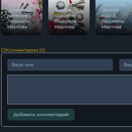
Почти
Мадам
Туман над
семейный
будет в
тёмной
детектив -
красном -
водой -
Людмила
Людмила
Людмила
Мартова
Мартова
Мартова
Комментарии (0)
Добавить комментарий