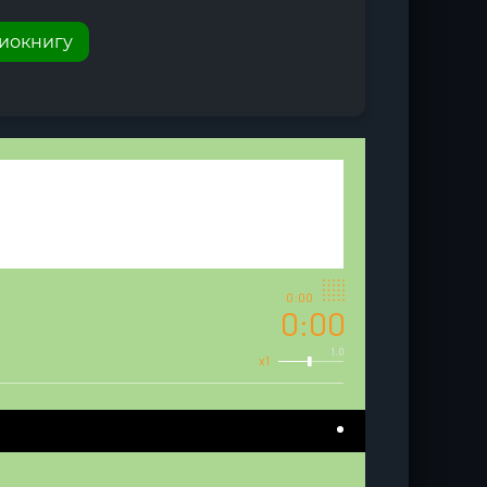
диокнигу
0:00
0:00
1.0
x1