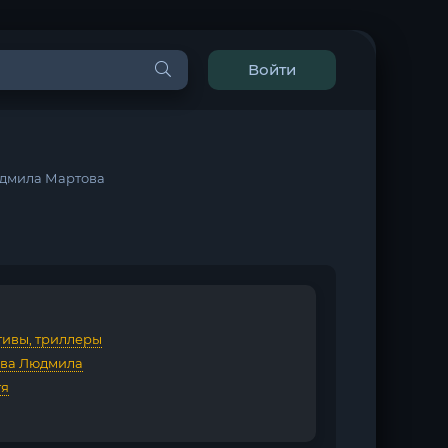
Войти
юдмила Мартова
тивы, триллеры
ва Людмила
тя