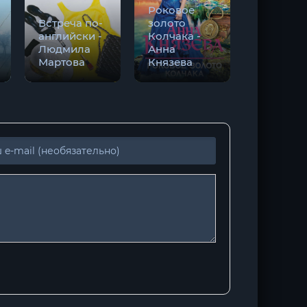
Роковое
Созданы
Встреча по-
золото
друг для
английски -
Колчака -
друга -
Людмила
Анна
Татьяна
Мартова
Князева
Алюшин