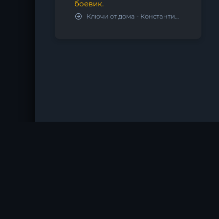
боевик.
Ключи от дома - Константин Калбазов