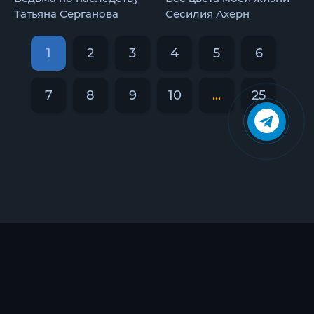
Татьяна Серганова
Сесилия Ахерн
1
2
3
4
5
6
7
8
9
10
...
25