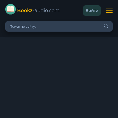
Bookz
-audio
.com
Войти