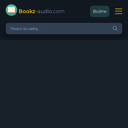
Bookz
-audio
.com
Войти