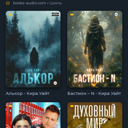
bookz-audio.com
» Циель
Алькор - Кира Уайт
Бастион – N - Кира Уайт