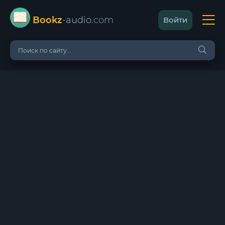
Bookz
-audio
.com
Войти