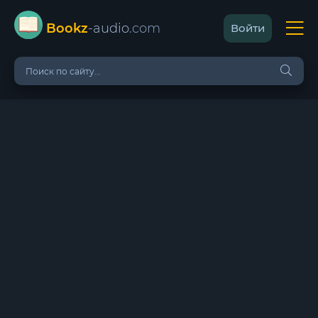
Bookz
-audio
.com
Войти