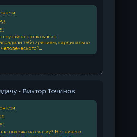
фэнтези
ид
кс
о случайно столкнулся с
аградили тебя зрением, кардинально
еловеческого?...
дачу - Виктор Точинов
фэнтези
ор
кс
ала похожа на сказку? Нет ничего