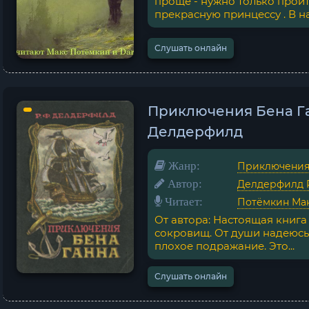
проще - нужно только пройт
прекрасную принцессу . В на
Слушать онлайн
Приключения Бена Г
Делдерфилд
Жанр:
Приключени
Автор:
Делдерфилд 
Читает:
Потёмкин Ма
От автора: Настоящая книг
сокровищ. От души надеюсь,
плохое подражание. Это...
Слушать онлайн