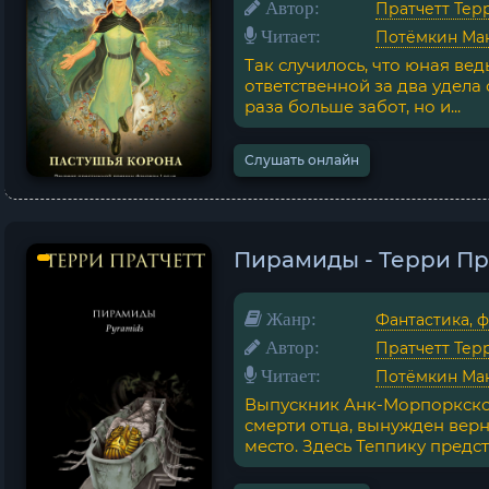
Автор:
Пратчетт Тер
Читает:
Потёмкин Ма
Так случилось, что юная ве
ответственной за два удела 
раза больше забот, но и...
Слушать онлайн
Пирамиды - Терри Пр
Жанр:
Фантастика, 
Автор:
Пратчетт Тер
Читает:
Потёмкин Ма
Выпускник Анк-Морпоркской
смерти отца, вынужден верн
место. Здесь Теппику предсто