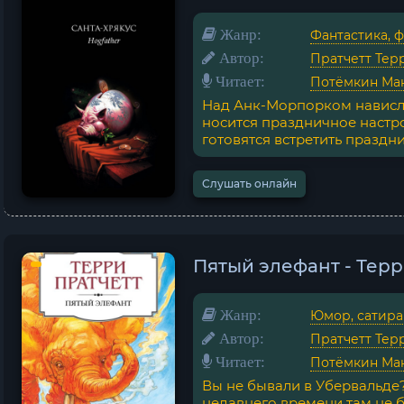
Жанр:
Фантастика, 
Автор:
Пратчетт Тер
Читает:
Потёмкин Ма
Над Анк-Морпорком нависло
носится праздничное настр
готовятся встретить праздник:
Слушать онлайн
Пятый элефант - Терр
Жанр:
Юмор, сатира
Автор:
Пратчетт Тер
Читает:
Потёмкин Ма
Вы не бывали в Убервальде
недавнего времени там не б