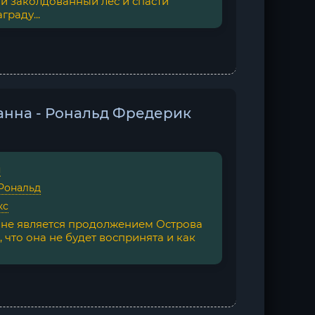
и заколдованный лес и спасти
граду...
анна - Рональд Фредерик
я
Рональд
кс
а не является продолжением Острова
 что она не будет воспринята и как