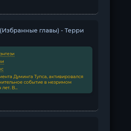
(Избранные главы) - Терри
фэнтези
ри
кс
мента Думинга Тупса, активировался
чительное событие в незримом
ет. В...