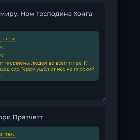
миру. Нож господина Хонга -
фэнтези
кс
кс
ят миллионы людей во всём мире. К
зад сэр Терри ушёл от нас на плоский
.
рри Пратчетт
фэнтези