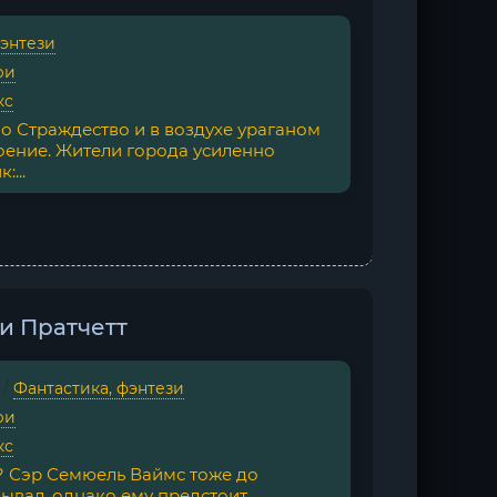
фэнтези
ри
кс
 Страждество и в воздухе ураганом
оение. Жители города усиленно
...
и Пратчетт
/
Фантастика, фэнтези
ри
кс
? Сэр Семюель Ваймс тоже до
ывал, однако ему предстоит