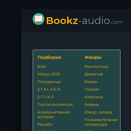
Bookz
-audio
.com
Подборки
Жанры
Блог
Фантастика
Метро 2033
Детектив
Попаданцы
Роман
S.T.A.L.K.E.R.
Поэзия
S-T-I-K-S
Классика
Постапокалипсис
Боевик
Альтернативная
Юмор, сатира
история
Познавательная
Ранобэ
литература