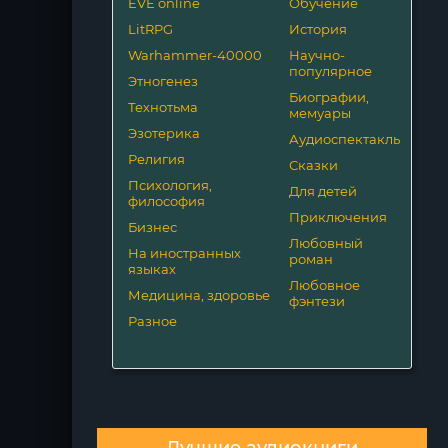
EVE online
Обучение
LitRPG
История
Warhammer-40000
Научно-
популярное
Этногенез
Биографии,
Технотьма
мемуары
Эзотерика
Аудиоспектакль
Религия
Сказки
Психология,
Для детей
философия
Приключения
Бизнес
Любовный
На иностранных
роман
языках
Любовное
Медицина, здоровье
фэнтези
Разное