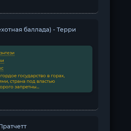
хотная баллада) - Терри
фэнтези
ри
кс
гордое государство в горах,
ями, страна под властью
орого запретны...
 Пратчетт