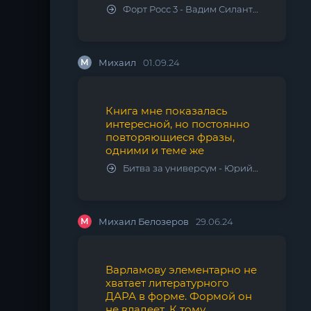
Форт Росс 3 - Вадим Силантьев
М
Михаил
01.09.24
Книга мне показалась
интересной, но постоянно
повторяющиеся фразы,
одними и теме же
Битва за универсум - Юрий Тарарев, Александр Тарарев
М
Михаил Белозеров
29.06.24
Варламову элементарно не
хватает литературного
ДАРА в форме. Формой он
не владеет. К тому