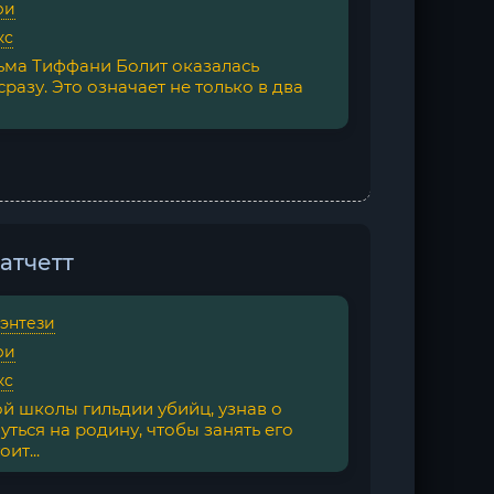
ри
кс
дьма Тиффани Болит оказалась
сразу. Это означает не только в два
атчетт
фэнтези
ри
кс
 школы гильдии убийц, узнав о
уться на родину, чтобы занять его
ит...