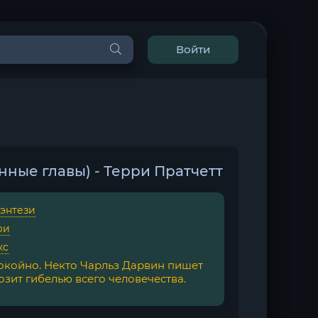
Войти
ные главы) - Терри Пратчетт
фэнтези
ри
кс
покойно. Некто Чарльз Дарвин пишет
озит гибелью всего человечества.