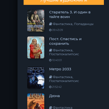
Лучшие аудиокниги
Старатель 3. И один в
тайге воин
Фантастика, Попаданцы
09:43:09
Пост. Спастись и
сохранить
Фантастика,
Постапокалипсис
10:40:01
Метро 2033
Фантастика,
Постапокалипсис
21:52:42
Дюна
Фантастика