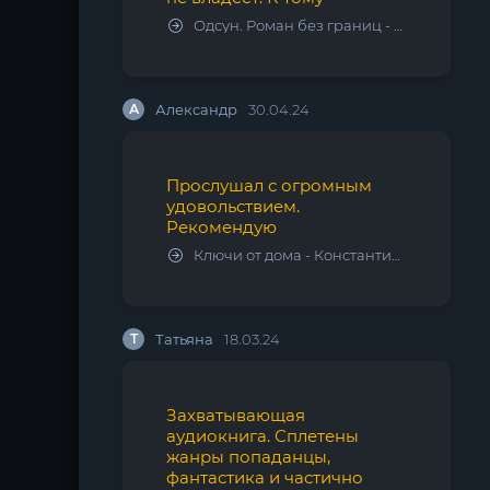
Одсун. Роман без границ - Алексей Варламов
А
Александр
30.04.24
Прослушал с огромным
удовольствием.
Рекомендую
Ключи от дома - Константин Калбазов
Т
Татьяна
18.03.24
Захватывающая
аудиокнига. Сплетены
жанры попаданцы,
фантастика и частично