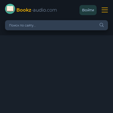
Bookz
-audio
.com
Войти