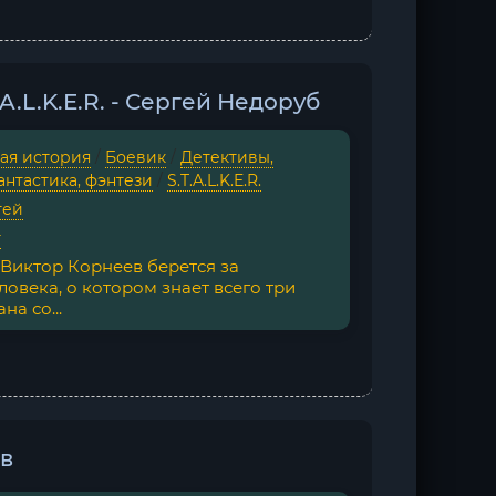
A.L.K.E.R. - Сергей Недоруб
ая история
/
Боевик
/
Детективы,
антастика, фэнтези
/
S.T.A.L.K.E.R.
гей
г
 Виктор Корнеев берется за
овека, о котором знает всего три
на со...
ов