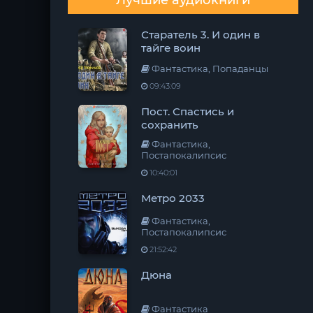
Лучшие аудиокниги
Старатель 3. И один в
тайге воин
Фантастика, Попаданцы
09:43:09
Пост. Спастись и
сохранить
Фантастика,
Постапокалипсис
10:40:01
Метро 2033
Фантастика,
Постапокалипсис
21:52:42
Дюна
Фантастика