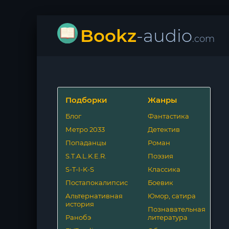
Bookz
-audio
.com
Подборки
Жанры
Блог
Фантастика
Метро 2033
Детектив
Попаданцы
Роман
S.T.A.L.K.E.R.
Поэзия
S-T-I-K-S
Классика
Постапокалипсис
Боевик
Альтернативная
Юмор, сатира
история
Познавательная
Ранобэ
литература