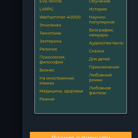
EVE online
Обучение
LitRPG
История
Warhammer-40000
Научно-
популярное
Этногенез
Биографии,
Технотьма
мемуары
Эзотерика
Аудиоспектакль
Религия
Сказки
Психология,
Для детей
философия
Приключения
Бизнес
Любовный
На иностранных
роман
языках
Любовное
Медицина, здоровье
фэнтези
Разное