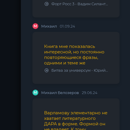
Форт Росс 3 - Вадим Силантьев
М
Михаил
01.09.24
Книга мне показалась
интересной, но постоянно
повторяющиеся фразы,
одними и теме же
Битва за универсум - Юрий Тарарев, Александр Тарарев
М
Михаил Белозеров
29.06.24
Варламову элементарно не
хватает литературного
ДАРА в форме. Формой он
не владеет. К тому