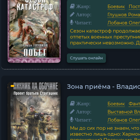
Жанр:
Боевик
/
Пост
Автор:
Глушков Ром
Читает:
Лобанов Оле
Сезон катастроф продолжае
отпетых военных преступник
практически невозможно. Да 
Слушать онлайн
Зона приёма - Влади
Жанр:
Боевик
/
Фант
Автор:
Выставной В
Читает:
Лобанов Оле
Мы до сих пор не знаем, чт
известно лишь одно: Хармо
переживший Посещение. Все