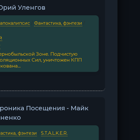
 Юрий Уленгов
апокалипсис
/
Фантастика, фэнтези
/
й
г
Чернобыльской Зоне. Подчистую
золяционных Сил, уничтожен КПП
кована...
Хроника Посещения - Майк
оненко
астика, фэнтези
/
S.T.A.L.K.E.R.