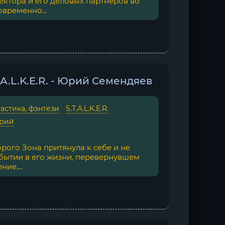
ектора и его деловых партнеров во
временно...
.A.L.K.E.R. - Юрий Семендяев
астика, фэнтези
/
S.T.A.L.K.E.R.
рий
г
орого Зона притянула к себе и не
бытии в его жизни, перевернувшем
ие....