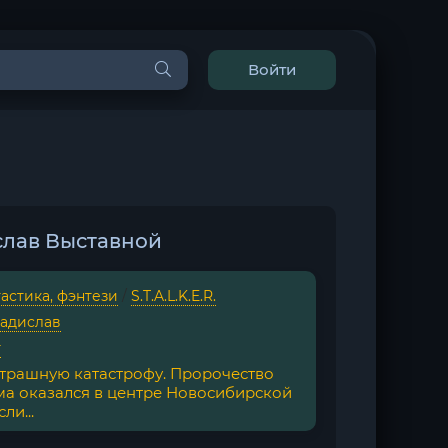
Войти
слав Выставной
астика, фэнтези
/
S.T.A.L.K.E.R.
ладислав
г
страшную катастрофу. Пророчество
ма оказался в центре Новосибирской
ли...