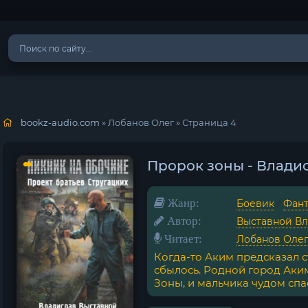
bookz-audio.com
» Лобанов Олег » Страница 4
Пророк зоны - Влади
Жанр:
Боевик
/
Фант
Автор:
Выставной В
Читает:
Лобанов Оле
Когда-то Аким предсказал 
сбылось. Родной город Аки
Зоны, и мальчика чудом спас