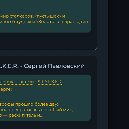
к
г
мир сталкеров, «пустышек» и
ного студня» и «Золотого шара», один
L.K.E.R. - Сергей Павловский
астика, фэнтези
/
S.T.A.L.K.E.R.
Сергей
г
трофы прошло более двух
Зона превратилась в особый мир,
— расхититель и...