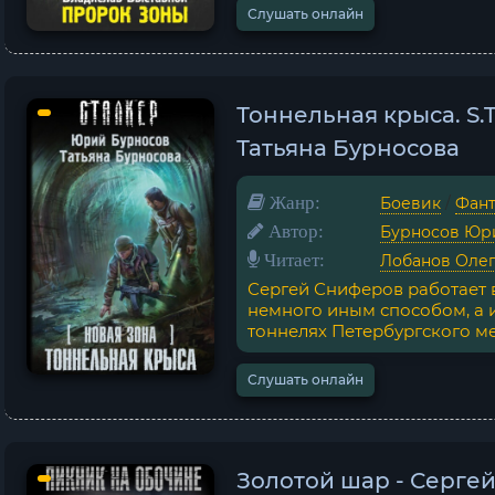
Слушать онлайн
Тоннельная крыса. S.T
Татьяна Бурносова
Жанр:
Боевик
/
Фант
Автор:
Бурносов Юр
Читает:
Лобанов Оле
Сергей Сниферов работает в
немного иным способом, а и
тоннелях Петербургского мет
Слушать онлайн
Золотой шар - Серге