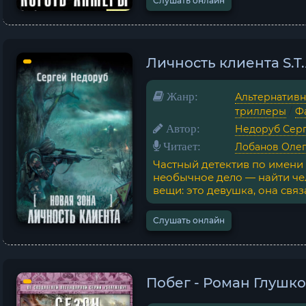
Слушать онлайн
Личность клиента S.T.
Жанр:
Альтернативн
триллеры
/
Ф
Автор:
Недоруб Сер
Читает:
Лобанов Оле
Частный детектив по имени
необычное дело — найти чел
вещи: это девушка, она связа
Слушать онлайн
Побег - Роман Глушк