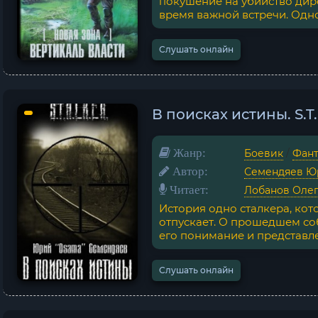
покушение на убийство дир
время важной встречи. Одно
Слушать онлайн
В поисках истины. S.T
Жанр:
Боевик
/
Фант
Автор:
Семендяев Ю
Читает:
Лобанов Оле
История одно сталкера, кот
отпускает. О прошедшем со
его понимание и представлен
Слушать онлайн