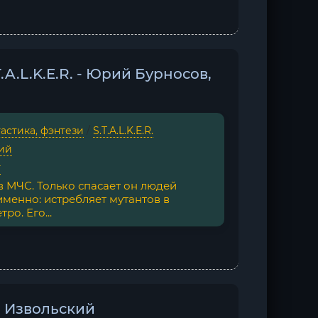
.A.L.K.E.R. - Юрий Бурносов,
астика, фэнтези
/
S.T.A.L.K.E.R.
ий
г
 МЧС. Только спасает он людей
менно: истребляет мутантов в
ро. Его...
й Извольский