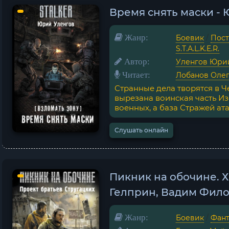
Время снять маски -
Жанр:
Боевик
/
Пост
S.T.A.L.K.E.R.
Автор:
Уленгов Юри
Читает:
Лобанов Оле
Странные дела творятся в 
вырезана воинская часть И
военных, а база Стражей ата
Слушать онлайн
Пикник на обочине. 
Гелприн, Вадим Фил
Жанр:
Боевик
/
Фант