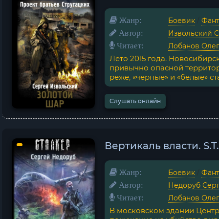
Жанр:
Боевик
/
Фант
Автор:
Извольский 
Читает:
Лобанов Оле
Лето 2015 года. Новосибирс
привычно опасной территор
реже, «черные» и «белые» ста
Слушать онлайн
Вертикаль власти. S.T
Жанр:
Боевик
/
Фант
Автор:
Недоруб Сер
Читает:
Лобанов Оле
В московском здании Цент