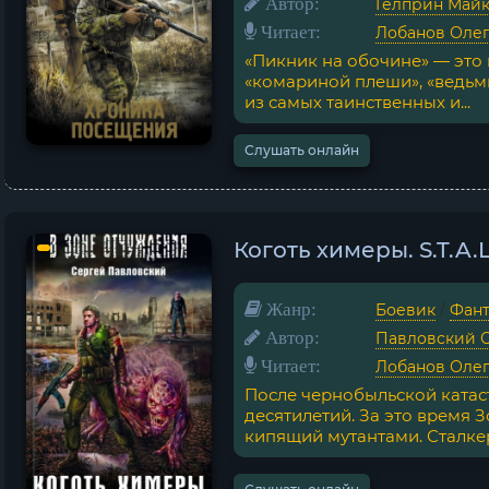
Автор:
Гелприн Май
Читает:
Лобанов Оле
«Пикник на обочине» — это 
«комариной плеши», «ведьми
из самых таинственных и...
Слушать онлайн
Коготь химеры. S.T.A.
Жанр:
Боевик
/
Фант
Автор:
Павловский 
Читает:
Лобанов Оле
После чернобыльской катас
десятилетий. За это время 
кипящий мутантами. Сталкер 