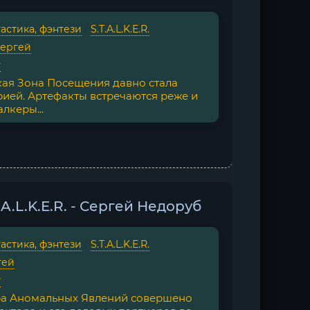
астика, фэнтези
/
S.T.A.L.K.E.R.
Сергей
г
кая Зона Посещения давно стала
ией. Артефакты встречаются реже и
лкеры...
.A.L.K.E.R. - Сергей Недоруб
астика, фэнтези
/
S.T.A.L.K.E.R.
гей
г
ра Аномальных Явлений совершено