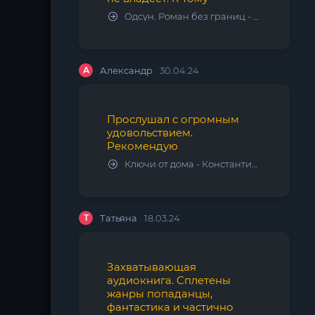
Одсун. Роман без границ - Алексей Варламов
А
Александр
30.04.24
Прослушал с огромным
удовольствием.
Рекомендую
Ключи от дома - Константин Калбазов
Т
Татьяна
18.03.24
Захватывающая
аудиокнига. Сплетены
жанры попаданцы,
фантастика и частично