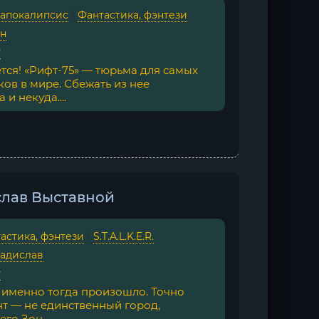
апокалипсис
/
Фантастика, фэнтези
ан
г
тся! «Рифт-75» — тюрьма для самых
ов в мире. Сбежать из нее
и некуда....
слав Выставной
астика, фэнтези
/
S.T.A.L.K.E.R.
ладислав
г
о именно тогда произошло. Точно
нт — не единственный город,
го Зон...