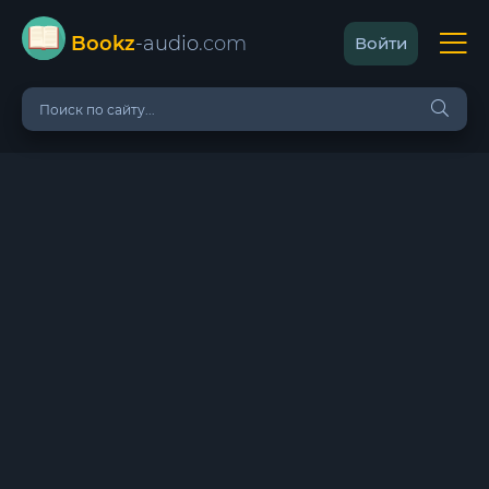
Bookz
-audio
.com
Войти