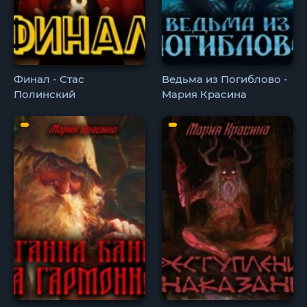
Финал - Стас
Ведьма из Погиблово -
Полинский
Мария Красина