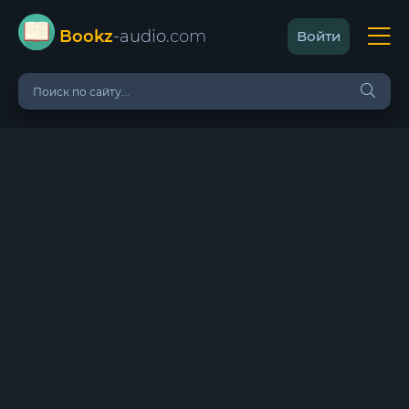
Bookz
-audio
.com
Войти