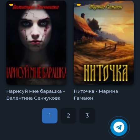
Нарисуй мне барашка -
Ниточка - Марина
Валентина Сенчукова
Гамаюн
1
2
3