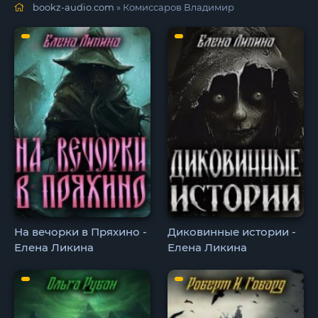
bookz-audio.com
» Комиссаров Владимир
На вечорки в Пряхино -
Диковинные истории -
Елена Ликина
Елена Ликина