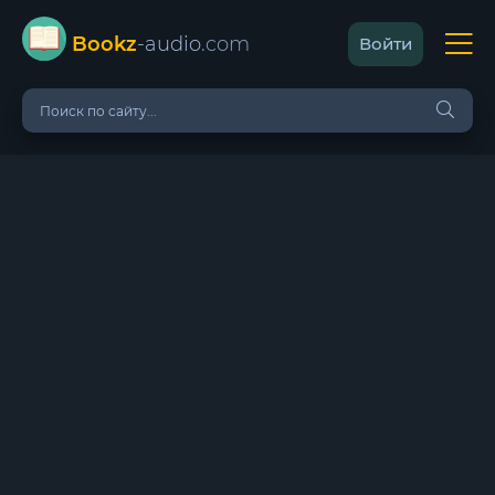
Bookz
-audio
.com
Войти