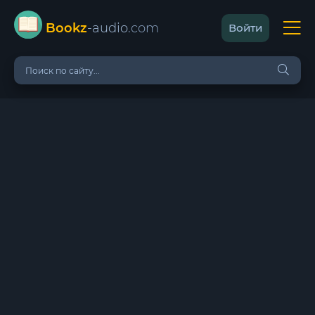
Bookz
-audio
.com
Войти