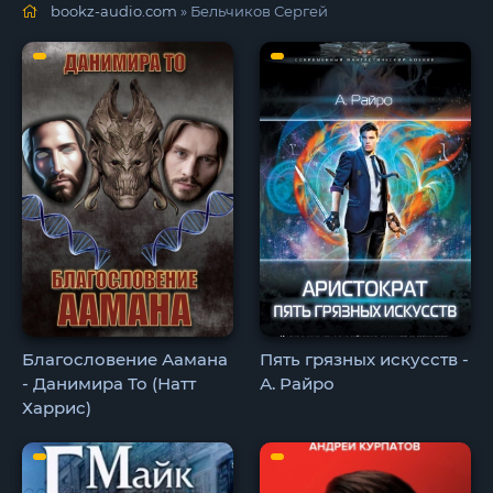
bookz-audio.com
» Бельчиков Сергей
Благословение Аамана
Пять грязных искусств -
- Данимира То (Натт
А. Райро
Харрис)