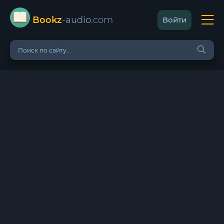
Bookz
-audio
.com
Войти