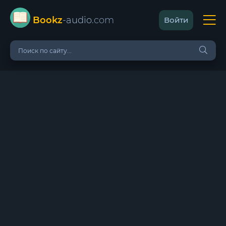
Bookz
-audio
.com
Войти