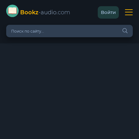
Bookz
-audio
.com
Войти