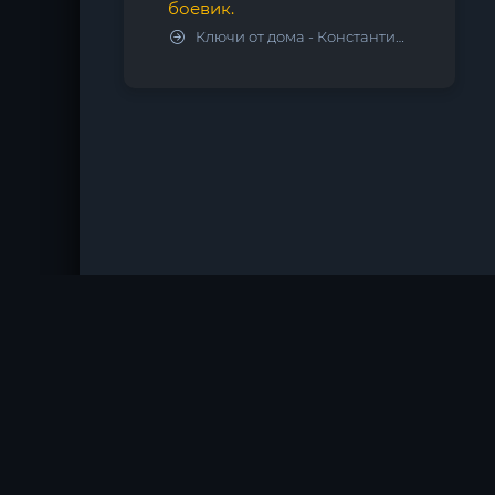
боевик.
Ключи от дома - Константин Калбазов