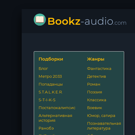
Bookz
-audio
.com
Подборки
Жанры
Блог
Фантастика
Метро 2033
Детектив
Попаданцы
Роман
S.T.A.L.K.E.R.
Поэзия
S-T-I-K-S
Классика
Постапокалипсис
Боевик
Альтернативная
Юмор, сатира
история
Познавательная
Ранобэ
литература