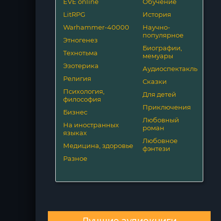
EVE online
Обучение
LitRPG
История
Warhammer-40000
Научно-
популярное
Этногенез
Биографии,
Технотьма
мемуары
Эзотерика
Аудиоспектакль
Религия
Сказки
Психология,
Для детей
философия
Приключения
Бизнес
Любовный
На иностранных
роман
языках
Любовное
Медицина, здоровье
фэнтези
Разное