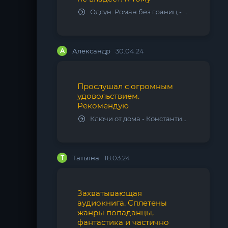
Одсун. Роман без границ - Алексей Варламов
А
Александр
30.04.24
Прослушал с огромным
удовольствием.
Рекомендую
Ключи от дома - Константин Калбазов
Т
Татьяна
18.03.24
Захватывающая
аудиокнига. Сплетены
жанры попаданцы,
фантастика и частично