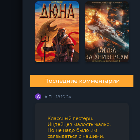
Последние комментарии
А
А.П.
18.10.24
Классный вестерн.
Индейцев малость жалко.
Но не надо было им
связываться с нашими.