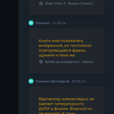
Форт Росс 3 - Вадим Силантьев
М
Михаил
01.09.24
Книга мне показалась
интересной, но постоянно
повторяющиеся фразы,
одними и теме же
Битва за универсум - Юрий Тарарев, Александр Тарарев
М
Михаил Белозеров
29.06.24
Варламову элементарно не
хватает литературного
ДАРА в форме. Формой он
не владеет. К тому