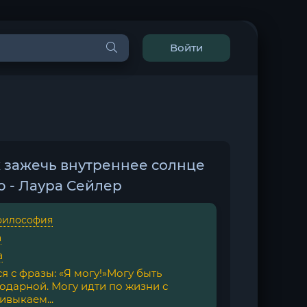
Войти
к зажечь внутреннее солнце
ю - Лаура Сейлер
философия
а
а
я с фразы: «Я могу!»Могу быть
годарной. Могу идти по жизни с
ивыкаем...