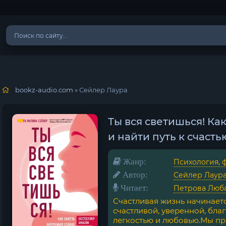
bookz-audio.com
» Сейлер Лаура
Ты вся светишься! Ка
и найти путь к счасть
Жанр:
Психология, 
Автор:
Сейлер Лаур
Читает:
Петрова Люб
Счастливая жизнь начинаетс
счастливой, уверенной, бла
легкостью и любовью.Мы пр