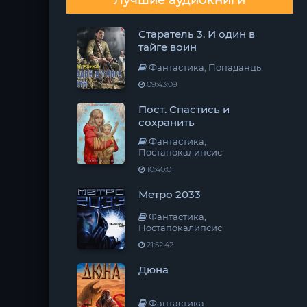
Лучшие аудиокниги
Старатель 3. И один в
тайге воин
Фантастика, Попаданцы
09:43:09
Пост. Спастись и
сохранить
Фантастика,
Постапокалипсис
10:40:01
Метро 2033
Фантастика,
Постапокалипсис
21:52:42
Дюна
Фантастика