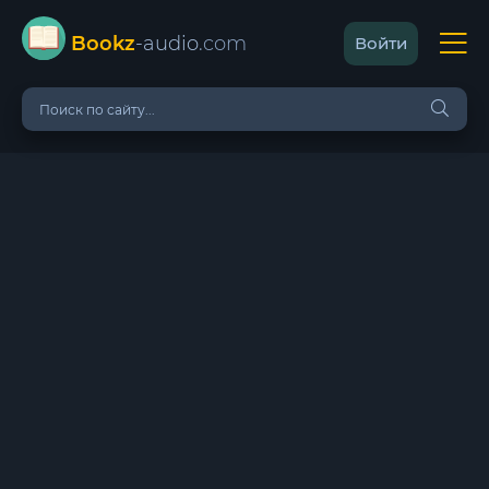
Bookz
-audio
.com
Войти