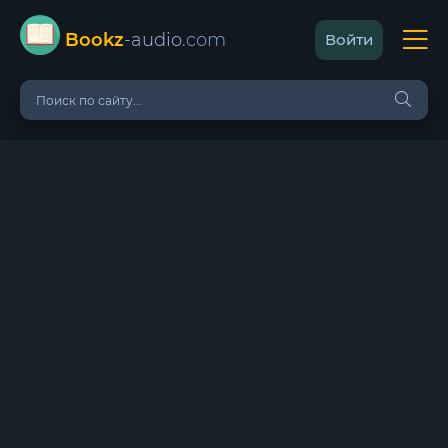
Bookz
-audio
.com
Войти